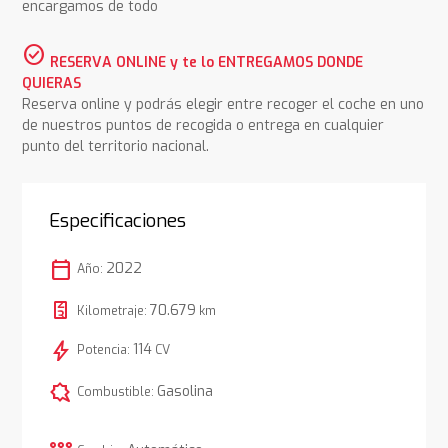
encargamos de todo
check_circle
RESERVA ONLINE y te lo ENTREGAMOS DONDE
QUIERAS
Reserva online y podrás elegir entre recoger el coche en uno
de nuestros puntos de recogida o entrega en cualquier
punto del territorio nacional.
Especificaciones
calendar_today
2022
Año:
70.679
Kilometraje:
km
bolt
114
Potencia:
CV
comic_bubble
Gasolina
Combustible: