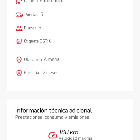
auto_transmission
Automático
Cambio:
5
Puertas:
group
5
Plazas:
nest_eco_leaf
C
Etiqueta DGT:
location_on
Almería
Ubicación:
local_police
12
Garantía:
meses
Información técnica adicional
Prestaciones, consumo y emisiones
180 km
speed
Velocidad máxima