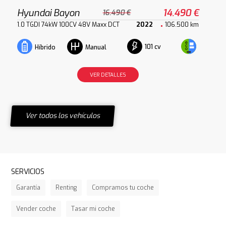
Hyundai Bayon
14.490 €
16.490 €
1.0 TGDI 74kW 100CV 48V Maxx DCT
2022
106.500 km
101 cv
Híbrido
Manual
VER DETALLES
Ver todos los vehículos
SERVICIOS
Garantía
Renting
Compramos tu coche
Vender coche
Tasar mi coche