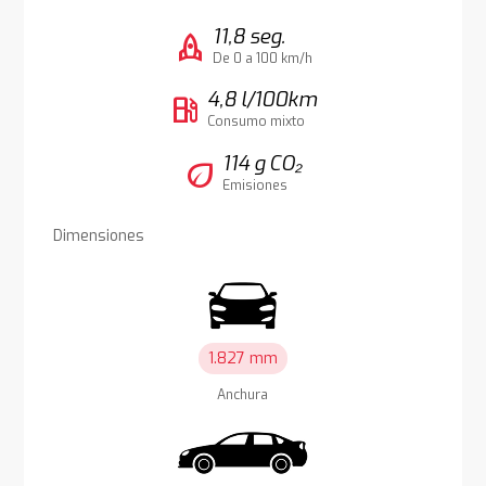
11,8 seg.
rocket
De 0 a 100 km/h
4,8 l/100km
local_gas_station
Consumo mixto
114 g CO₂
eco
Emisiones
Dimensiones
1.827 mm
Anchura