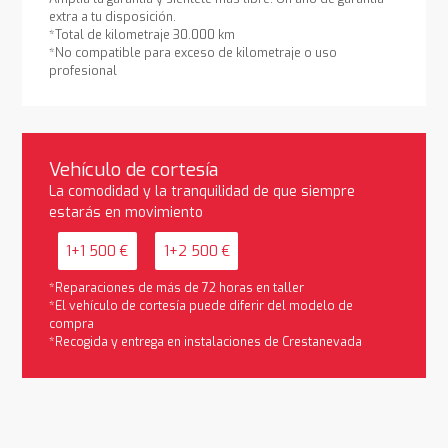
extra a tu disposición.
*Total de kilometraje 30.000 km
*No compatible para exceso de kilometraje o uso
profesional
Vehículo de cortesía
La comodidad y la tranquilidad de que siempre
estarás en movimiento
1+1 500 €
1+2 500 €
*Reparaciones de más de 72 horas en taller
*El vehículo de cortesía puede diferir del modelo de
compra
*Recogida y entrega en instalaciones de Crestanevada