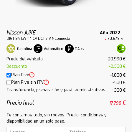
Nissan JUKE
Año 2022
DIGT 84 kW 114 CV DCT 7 V NConnecta
70.679 km
Gasolina
Automático
114 cv
Precio del vehículo
20.990 €
Descuento
-2.500 €
Plan Pive
?
-1.000 €
Plan Pive sin ITV
?
-500 €
Transferencia, preparación y gest. administrativas
+300 €
Precio final
€
17.790
Te contamos todo, sin rodeos. Precio, condiciones y
disponibilidad en un solo paso.