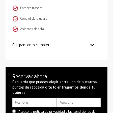
check_circle
Cámara trasera
check_circle
Control de crucero
check_circle
Asientos de tela
Equipamiento completo
Reservar ahora
Recuerda que puedes elegir entre uno de nuestros
puntos de recogida o
te lo entregamos donde tú
quieras
Acepto la
política de privacidad
y las
condiciones de