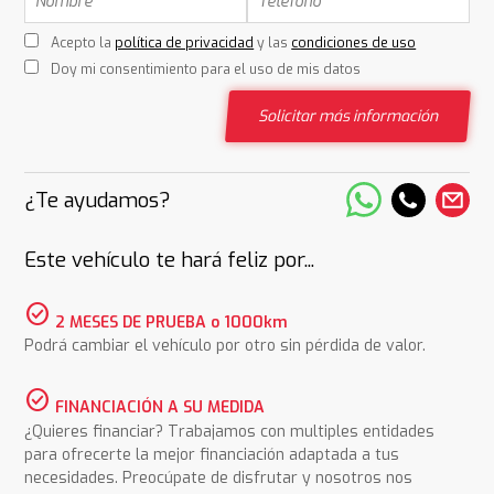
Acepto la
política de privacidad
y las
condiciones de uso
Doy mi consentimiento para el uso de mis datos
Solicitar más información
¿Te ayudamos?
Este vehículo te hará feliz por...
check_circle
2 MESES DE PRUEBA o 1000km
Podrá cambiar el vehículo por otro sin pérdida de valor.
check_circle
FINANCIACIÓN A SU MEDIDA
¿Quieres financiar? Trabajamos con multiples entidades
para ofrecerte la mejor financiación adaptada a tus
necesidades. Preocúpate de disfrutar y nosotros nos