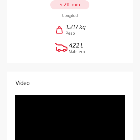
4.210 mm
Longitud
1.217 kg
weight
Peso
422 l.
Maletero
Vídeo