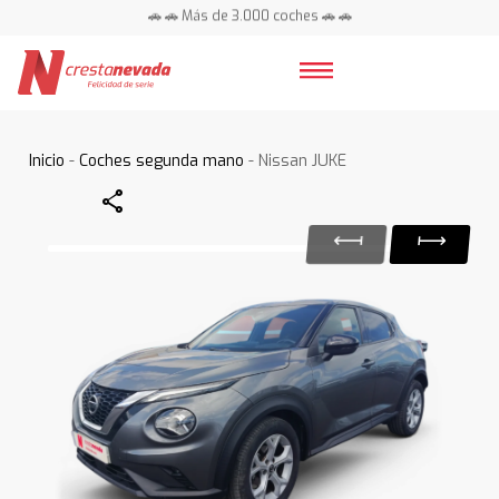
🚗 🚗 Más de 3.000 coches 🚗 🚗
📍 Centros en toda España ⭐
Inicio
-
Coches segunda mano
- Nissan JUKE
Share