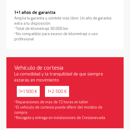
1+1 años de garantía
Amplía tu garantía y siéntete más libre. Un año de garantía
extra a tu disposición.
*Total de kilometraje 30.000 km
*No compatible para exceso de kilometraje o uso
profesional
Vehículo de cortesía
La comodidad y la tranquilidad de que siempre
estarás en movimiento
1+1 500 €
1+2 500 €
*Reparaciones de más de 72 horas en taller
*El vehículo de cortesía puede diferir del modelo de
compra
*Recogida y entrega en instalaciones de Crestanevada