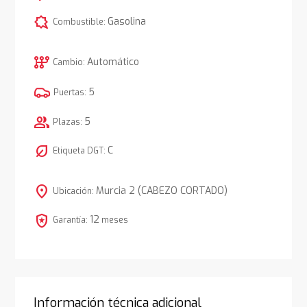
comic_bubble
Gasolina
Combustible:
auto_transmission
Automático
Cambio:
5
Puertas:
group
5
Plazas:
nest_eco_leaf
C
Etiqueta DGT:
location_on
Murcia 2 (CABEZO CORTADO)
Ubicación:
local_police
12
Garantía:
meses
Información técnica adicional