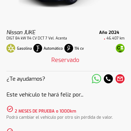
Nissan JUKE
Año 2024
DIGT 84 kW 114 CV DCT 7 Vel. Acenta
46.407 km
Gasolina
Automático
114 cv
Reservado
¿Te ayudamos?
Este vehículo te hará feliz por...
check_circle
2 MESES DE PRUEBA o 1000km
Podrá cambiar el vehículo por otro sin pérdida de valor.