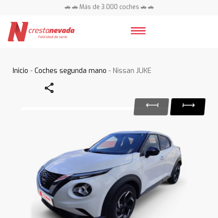
🚗 🚗 Más de 3.000 coches 🚗 🚗
📍 Centros en toda España ⭐
Inicio
-
Coches segunda mano
- Nissan JUKE
Share