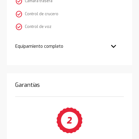
check_circle
Cámara trasera
check_circle
Control de crucero
check_circle
Control de voz
Equipamiento completo
Garantías