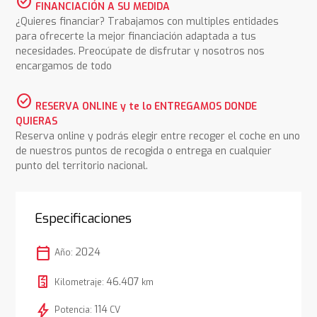
check_circle
FINANCIACIÓN A SU MEDIDA
¿Quieres financiar? Trabajamos con multiples entidades
para ofrecerte la mejor financiación adaptada a tus
necesidades. Preocúpate de disfrutar y nosotros nos
encargamos de todo
check_circle
RESERVA ONLINE y te lo ENTREGAMOS DONDE
QUIERAS
Reserva online y podrás elegir entre recoger el coche en uno
de nuestros puntos de recogida o entrega en cualquier
punto del territorio nacional.
Especificaciones
calendar_today
2024
Año:
46.407
Kilometraje:
km
bolt
114
Potencia:
CV