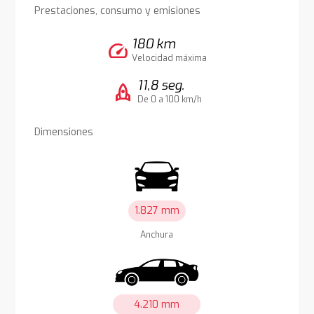
Prestaciones, consumo y emisiones
180 km
speed
Velocidad máxima
11,8 seg.
rocket
De 0 a 100 km/h
Dimensiones
1.827 mm
Anchura
4.210 mm