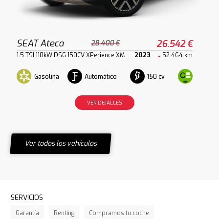
SEAT Ateca
26.542 €
28.400 €
1.5 TSI 110kW DSG 150CV XPerience XM
2023
52.464 km
Gasolina
Automático
150 cv
VER DETALLES
Ver todos los vehículos
SERVICIOS
Garantía
Renting
Compramos tu coche