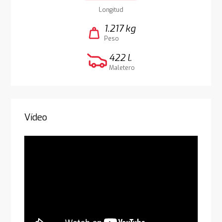
Longitud
1.217 kg
weight
Peso
422 l.
Maletero
Vídeo