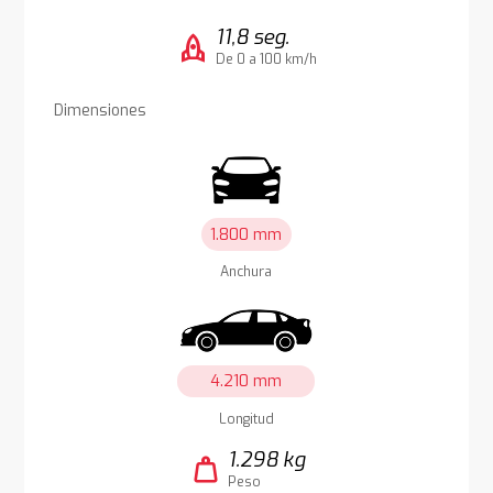
11,8 seg.
rocket
De 0 a 100 km/h
Dimensiones
1.800 mm
Anchura
4.210 mm
Longitud
1.298 kg
weight
Peso