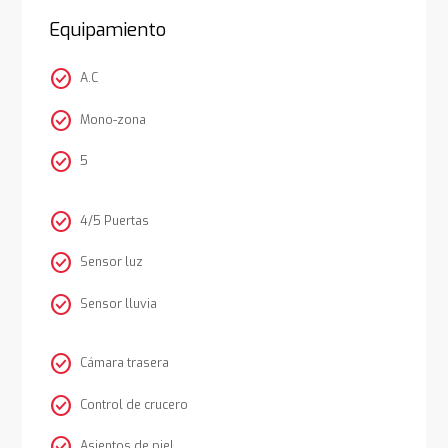
Equipamiento
check_circle
A.C
check_circle
Mono-zona
check_circle
5
check_circle
4/5 Puertas
check_circle
Sensor luz
check_circle
Sensor lluvia
check_circle
Cámara trasera
check_circle
Control de crucero
check_circle
Asientos de piel