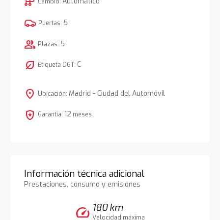
auto_transmission
Automático
Cambio:
5
Puertas:
group
5
Plazas:
nest_eco_leaf
C
Etiqueta DGT:
location_on
Madrid - Ciudad del Automóvil
Ubicación:
local_police
12
Garantía:
meses
Información técnica adicional
Prestaciones, consumo y emisiones
180 km
speed
Velocidad máxima