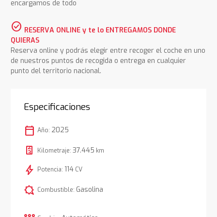
encargamos de todo
check_circle
RESERVA ONLINE y te lo ENTREGAMOS DONDE
QUIERAS
Reserva online y podrás elegir entre recoger el coche en uno
de nuestros puntos de recogida o entrega en cualquier
punto del territorio nacional.
Especificaciones
calendar_today
2025
Año:
37.445
Kilometraje:
km
bolt
114
Potencia:
CV
comic_bubble
Gasolina
Combustible: