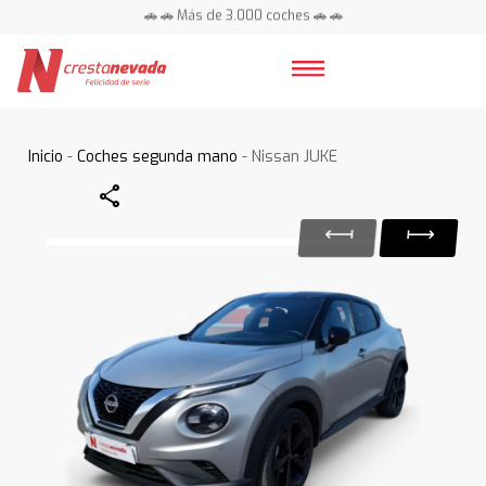
🚗 🚗 Más de 3.000 coches 🚗 🚗
📍 Centros en toda España ⭐
Inicio
-
Coches segunda mano
- Nissan JUKE
Share