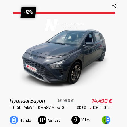
-12%
Hyundai Bayon
14.490 €
16.490 €
1.0 TGDI 74kW 100CV 48V Maxx DCT
2022
106.500 km
101 cv
Híbrido
Manual