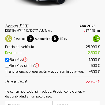
Nissan JUKE
Año 2025
DIGT 84 kW 114 CV DCT 7 Vel. Tekna
37.445 km
Gasolina
Automático
114 cv
Precio del vehículo
25.990 €
Descuento
-2.500 €
Plan Pive
?
-1.000 €
Plan Pive sin ITV
?
-500 €
Transferencia, preparación y gest. administrativas
+300 €
Precio final
€
22.790
Te contamos todo, sin rodeos. Precio, condiciones y
disponibilidad en un solo paso.