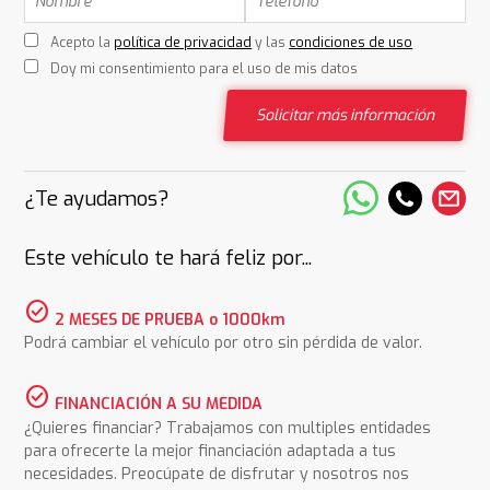
Acepto la
política de privacidad
y las
condiciones de uso
Doy mi consentimiento para el uso de mis datos
Solicitar más información
¿Te ayudamos?
Este vehículo te hará feliz por...
check_circle
2 MESES DE PRUEBA o 1000km
Podrá cambiar el vehículo por otro sin pérdida de valor.
check_circle
FINANCIACIÓN A SU MEDIDA
¿Quieres financiar? Trabajamos con multiples entidades
para ofrecerte la mejor financiación adaptada a tus
necesidades. Preocúpate de disfrutar y nosotros nos