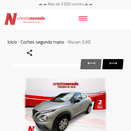
🚗 🚗 Más de 3.000 coches 🚗 🚗
📍 Centros en toda España ⭐
Inicio
-
Coches segunda mano
- Nissan JUKE
Share