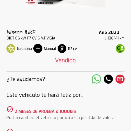
Nissan JUKE
Año 2020
DIGT 86 kW 117 CV 6 MT VISIA
106.141 km
Gasolina
117 cv
Manual
Vendido
¿Te ayudamos?
Este vehículo te hará feliz por...
check_circle
2 MESES DE PRUEBA o 1000km
Podrá cambiar el vehículo por otro sin pérdida de valor.