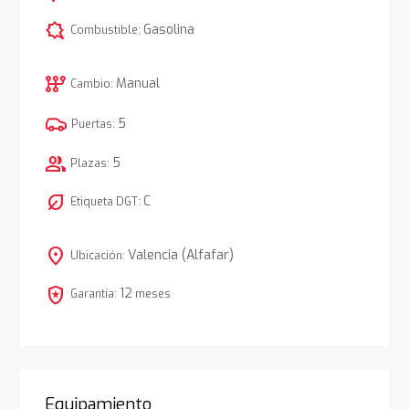
comic_bubble
Gasolina
Combustible:
auto_transmission
Manual
Cambio:
5
Puertas:
group
5
Plazas:
nest_eco_leaf
C
Etiqueta DGT:
location_on
Valencia (Alfafar)
Ubicación:
local_police
12
Garantía:
meses
Equipamiento