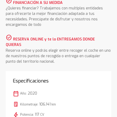
check_circle
FINANCIACIÓN A SU MEDIDA
¿Quieres financiar? Trabajamos con multiples entidades
para ofrecerte la mejor financiación adaptada a tus
necesidades. Preocúpate de disfrutar y nosotros nos
encargamos de todo
check_circle
RESERVA ONLINE y te lo ENTREGAMOS DONDE
QUIERAS
Reserva online y podrás elegir entre recoger el coche en uno
de nuestros puntos de recogida o entrega en cualquier
punto del territorio nacional.
Especificaciones
calendar_today
2020
Año:
106.141
Kilometraje:
km
bolt
117
Potencia:
CV