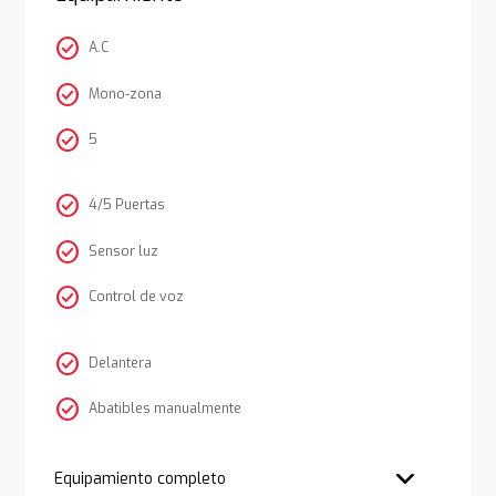
check_circle
A.C
check_circle
Mono-zona
check_circle
5
check_circle
4/5 Puertas
check_circle
Sensor luz
check_circle
Control de voz
check_circle
Delantera
check_circle
Abatibles manualmente
Equipamiento completo