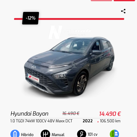
-12%
Hyundai Bayon
14.490 €
16.490 €
1.0 TGDI 74kW 100CV 48V Maxx DCT
2022
106.500 km
101 cv
Híbrido
Manual