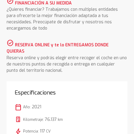
check_circle
FINANCIACIÓN A SU MEDIDA
¿Quieres financiar? Trabajamos con multiples entidades
para ofrecerte la mejor financiación adaptada a tus
necesidades. Preocúpate de disfrutar y nosotros nos
encargamos de todo
check_circle
RESERVA ONLINE y te lo ENTREGAMOS DONDE
QUIERAS
Reserva online y podrás elegir entre recoger el coche en uno
de nuestros puntos de recogida o entrega en cualquier
punto del territorio nacional.
Especificaciones
calendar_today
2021
Año:
76.137
Kilometraje:
km
bolt
117
Potencia:
CV