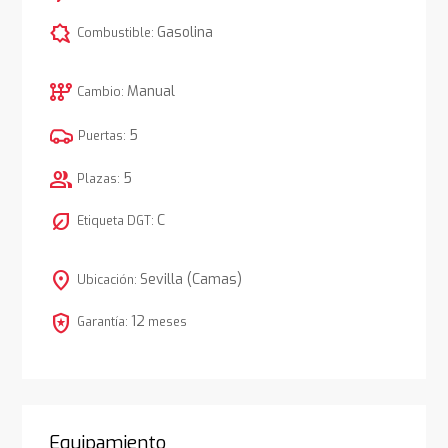
comic_bubble
Gasolina
Combustible:
auto_transmission
Manual
Cambio:
5
Puertas:
group
5
Plazas:
nest_eco_leaf
C
Etiqueta DGT:
location_on
Sevilla (Camas)
Ubicación:
local_police
12
Garantía:
meses
Equipamiento