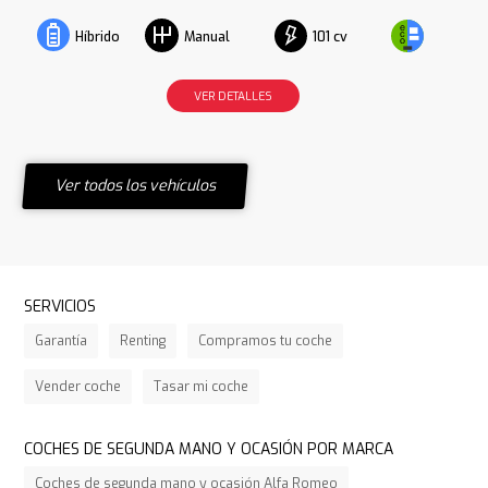
101 cv
Híbrido
Manual
VER DETALLES
Ver todos los vehículos
SERVICIOS
Garantía
Renting
Compramos tu coche
Vender coche
Tasar mi coche
COCHES DE SEGUNDA MANO Y OCASIÓN POR MARCA
Coches de segunda mano y ocasión Alfa Romeo