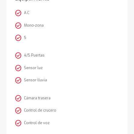
check_circle
A.C
check_circle
Mono-zona
check_circle
5
check_circle
4/5 Puertas
check_circle
Sensor luz
check_circle
Sensor lluvia
check_circle
Cámara trasera
check_circle
Control de crucero
check_circle
Control de voz