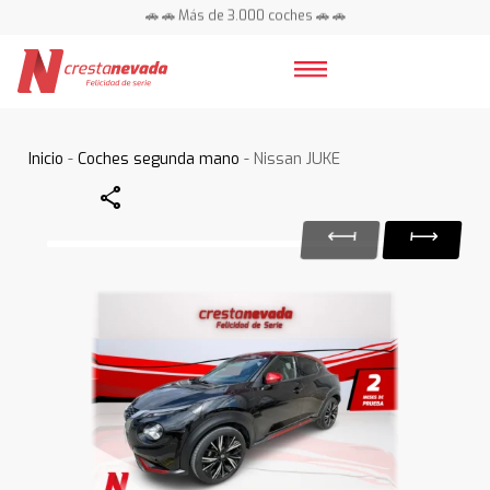
🚗 🚗 Más de 3.000 coches 🚗 🚗
📍 Centros en toda España ⭐
Inicio
-
Coches segunda mano
- Nissan JUKE
Share