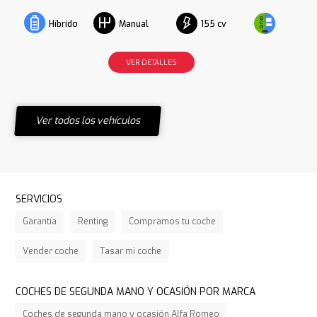
155 cv
Híbrido
Manual
VER DETALLES
Ver todos los vehículos
SERVICIOS
Garantía
Renting
Compramos tu coche
Vender coche
Tasar mi coche
COCHES DE SEGUNDA MANO Y OCASIÓN POR MARCA
Coches de segunda mano y ocasión Alfa Romeo