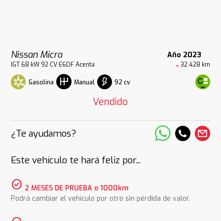
Nissan Micra
Año 2023
IGT 68 kW 92 CV E6DF Acenta
32.428 km
Gasolina
92 cv
Manual
Vendido
¿Te ayudamos?
Este vehículo te hará feliz por...
check_circle
2 MESES DE PRUEBA o 1000km
Podrá cambiar el vehículo por otro sin pérdida de valor.