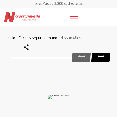
🚗 🚗 Más de 3.000 coches 🚗 🚗
📍 Centros en toda España ⭐
Inicio
-
Coches segunda mano
- Nissan Micra
Share