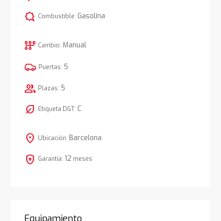
comic_bubble
Gasolina
Combustible:
auto_transmission
Manual
Cambio:
5
Puertas:
group
5
Plazas:
nest_eco_leaf
C
Etiqueta DGT:
location_on
Barcelona
Ubicación:
local_police
12
Garantía:
meses
Equipamiento