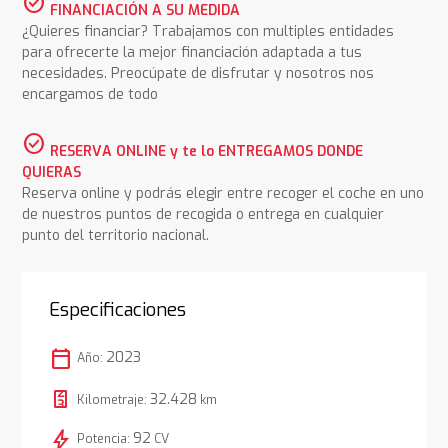
check_circle
FINANCIACIÓN A SU MEDIDA
¿Quieres financiar? Trabajamos con multiples entidades
para ofrecerte la mejor financiación adaptada a tus
necesidades. Preocúpate de disfrutar y nosotros nos
encargamos de todo
check_circle
RESERVA ONLINE y te lo ENTREGAMOS DONDE
QUIERAS
Reserva online y podrás elegir entre recoger el coche en uno
de nuestros puntos de recogida o entrega en cualquier
punto del territorio nacional.
Especificaciones
calendar_today
2023
Año:
32.428
Kilometraje:
km
bolt
92
Potencia:
CV