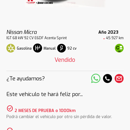
Nissan Micra
Año 2023
IGT 68 kW 92 CV E6DF Acenta Sprint
45.927 km
Gasolina
92 cv
Manual
Vendido
¿Te ayudamos?
Este vehículo te hará feliz por...
check_circle
2 MESES DE PRUEBA o 1000km
Podrá cambiar el vehículo por otro sin pérdida de valor.