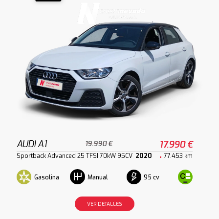
AUDI A1
17.990 €
19.990 €
Sportback Advanced 25 TFSI 70kW 95CV
2020
77.453 km
Gasolina
95 cv
Manual
VER DETALLES