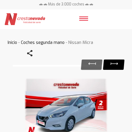
🚗 🚗 Más de 3.000 coches 🚗 🚗
📍 Centros en toda España ⭐
Inicio
-
Coches segunda mano
- Nissan Micra
Share