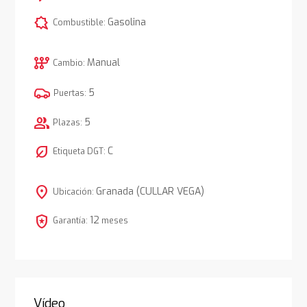
comic_bubble
Gasolina
Combustible:
auto_transmission
Manual
Cambio:
5
Puertas:
group
5
Plazas:
nest_eco_leaf
C
Etiqueta DGT:
location_on
Granada (CULLAR VEGA)
Ubicación:
local_police
12
Garantía:
meses
Vídeo