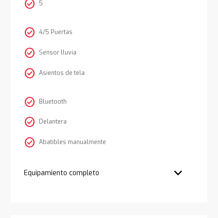
check_circle
5
check_circle
4/5 Puertas
check_circle
Sensor lluvia
check_circle
Asientos de tela
check_circle
Bluetooth
check_circle
Delantera
check_circle
Abatibles manualmente
Equipamiento completo