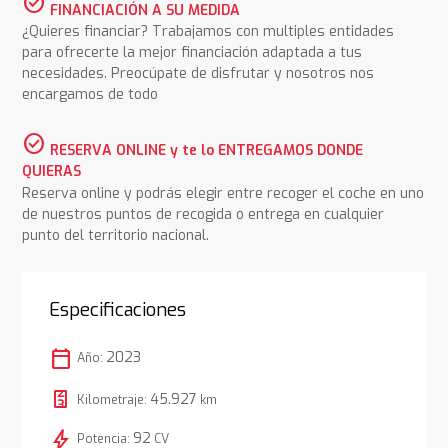
check_circle
FINANCIACIÓN A SU MEDIDA
¿Quieres financiar? Trabajamos con multiples entidades
para ofrecerte la mejor financiación adaptada a tus
necesidades. Preocúpate de disfrutar y nosotros nos
encargamos de todo
check_circle
RESERVA ONLINE y te lo ENTREGAMOS DONDE
QUIERAS
Reserva online y podrás elegir entre recoger el coche en uno
de nuestros puntos de recogida o entrega en cualquier
punto del territorio nacional.
Especificaciones
calendar_today
2023
Año:
45.927
Kilometraje:
km
bolt
92
Potencia:
CV