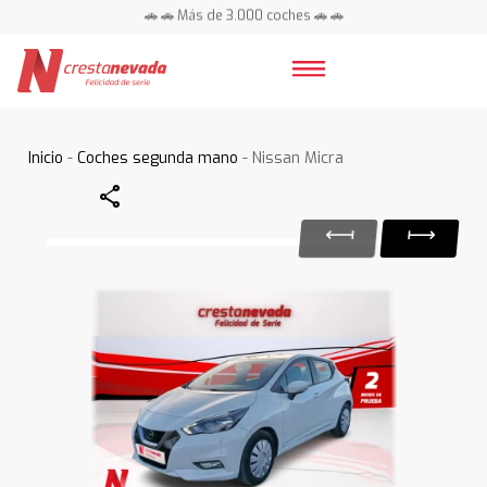
🚗 🚗 Más de 3.000 coches 🚗 🚗
📍 Centros en toda España ⭐
Inicio
-
Coches segunda mano
- Nissan Micra
Share