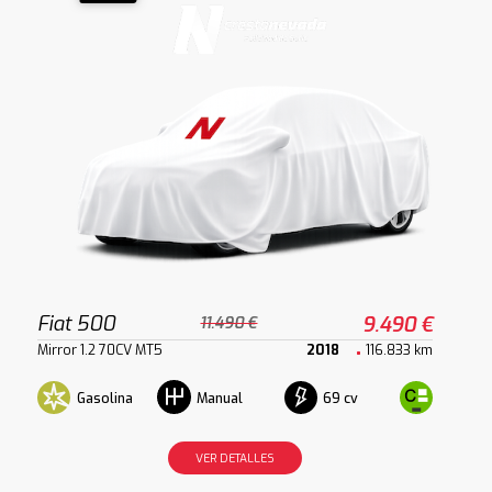
Fiat 500
9.490 €
11.490 €
Mirror 1.2 70CV MT5
2018
116.833 km
Gasolina
69 cv
Manual
VER DETALLES