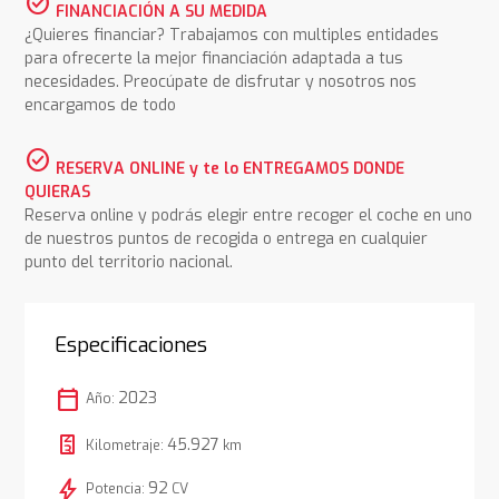
check_circle
FINANCIACIÓN A SU MEDIDA
¿Quieres financiar? Trabajamos con multiples entidades
para ofrecerte la mejor financiación adaptada a tus
necesidades. Preocúpate de disfrutar y nosotros nos
encargamos de todo
check_circle
RESERVA ONLINE y te lo ENTREGAMOS DONDE
QUIERAS
Reserva online y podrás elegir entre recoger el coche en uno
de nuestros puntos de recogida o entrega en cualquier
punto del territorio nacional.
Especificaciones
calendar_today
2023
Año:
45.927
Kilometraje:
km
bolt
92
Potencia:
CV