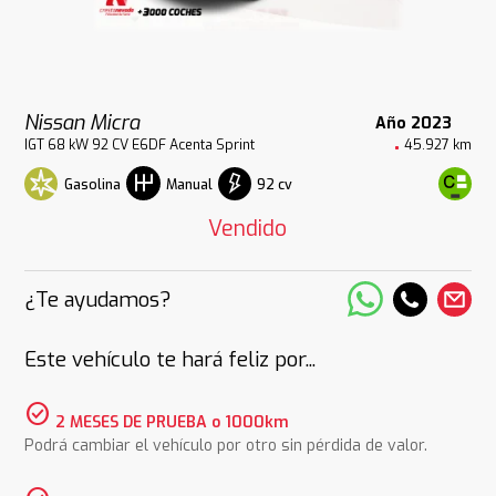
Nissan Micra
Año 2023
IGT 68 kW 92 CV E6DF Acenta Sprint
45.927 km
Gasolina
92 cv
Manual
Vendido
¿Te ayudamos?
Este vehículo te hará feliz por...
check_circle
2 MESES DE PRUEBA o 1000km
Podrá cambiar el vehículo por otro sin pérdida de valor.