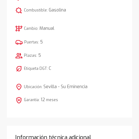
comic_bubble
Gasolina
Combustible:
auto_transmission
Manual
Cambio:
5
Puertas:
group
5
Plazas:
nest_eco_leaf
C
Etiqueta DGT:
location_on
Sevilla - Su Eminencia
Ubicación:
local_police
12
Garantía:
meses
Información técnica adicional