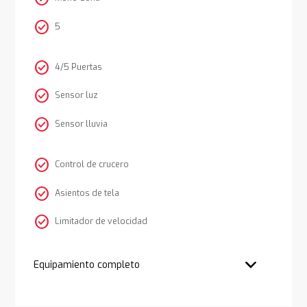
check_circle
5
check_circle
4/5 Puertas
check_circle
Sensor luz
check_circle
Sensor lluvia
check_circle
Control de crucero
check_circle
Asientos de tela
check_circle
Limitador de velocidad
Equipamiento completo