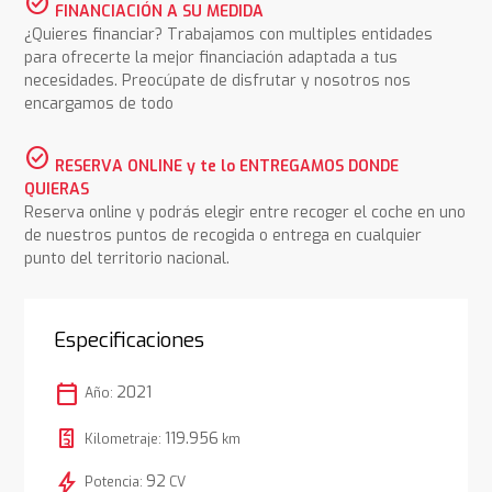
check_circle
FINANCIACIÓN A SU MEDIDA
¿Quieres financiar? Trabajamos con multiples entidades
para ofrecerte la mejor financiación adaptada a tus
necesidades. Preocúpate de disfrutar y nosotros nos
encargamos de todo
check_circle
RESERVA ONLINE y te lo ENTREGAMOS DONDE
QUIERAS
Reserva online y podrás elegir entre recoger el coche en uno
de nuestros puntos de recogida o entrega en cualquier
punto del territorio nacional.
Especificaciones
calendar_today
2021
Año:
119.956
Kilometraje:
km
bolt
92
Potencia:
CV