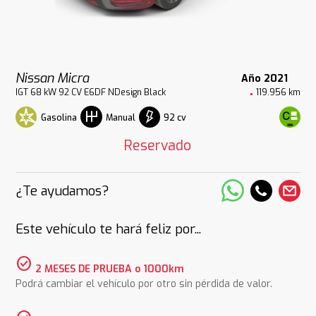
Nissan Micra
Año 2021
IGT 68 kW 92 CV E6DF NDesign Black
119.956 km
Gasolina
92 cv
Manual
Reservado
¿Te ayudamos?
Este vehículo te hará feliz por...
check_circle
2 MESES DE PRUEBA o 1000km
Podrá cambiar el vehículo por otro sin pérdida de valor.