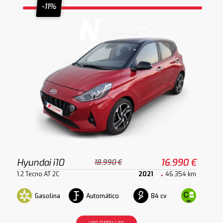
-11%
Hyundai i10
16.990 €
18.990 €
1.2 Tecno AT 2C
2021
46.354 km
Gasolina
Automático
84 cv
VER DETALLES