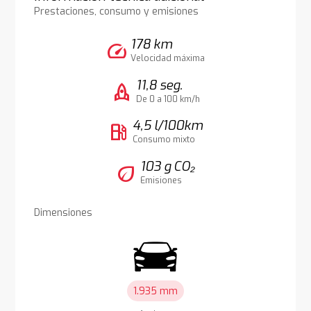
Prestaciones, consumo y emisiones
178 km
speed
Velocidad máxima
11,8 seg.
rocket
De 0 a 100 km/h
4,5 l/100km
local_gas_station
Consumo mixto
103 g CO₂
eco
Emisiones
Dimensiones
1.935 mm