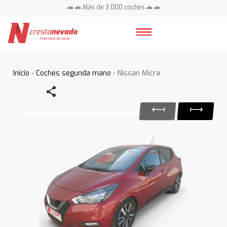
🚗 🚗 Más de 3.000 coches 🚗 🚗
📍 Centros en toda España ⭐
Inicio
-
Coches segunda mano
- Nissan Micra
Share