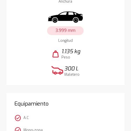
Anchura
3.999 mm
Longitud
1.135 kg
weight
Peso
300 l.
Maletero
Equipamiento
check_circle
A.C
check_circle
Mono-zona