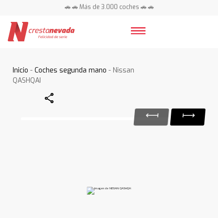
🚗 🚗 Más de 3.000 coches 🚗 🚗
📍 Centros en toda España ⭐
Inicio
-
Coches segunda mano
- Nissan
QASHQAI
Share