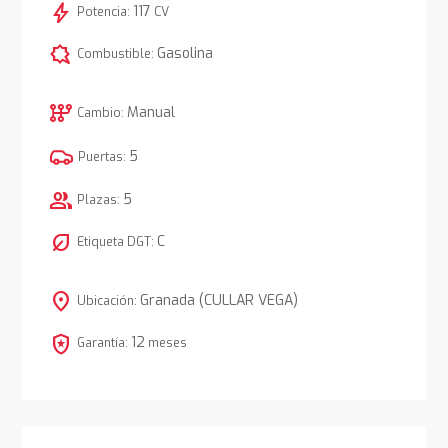
bolt
117
Potencia:
CV
comic_bubble
Gasolina
Combustible:
auto_transmission
Manual
Cambio:
5
Puertas:
group
5
Plazas:
nest_eco_leaf
C
Etiqueta DGT:
location_on
Granada (CULLAR VEGA)
Ubicación:
local_police
12
Garantía:
meses