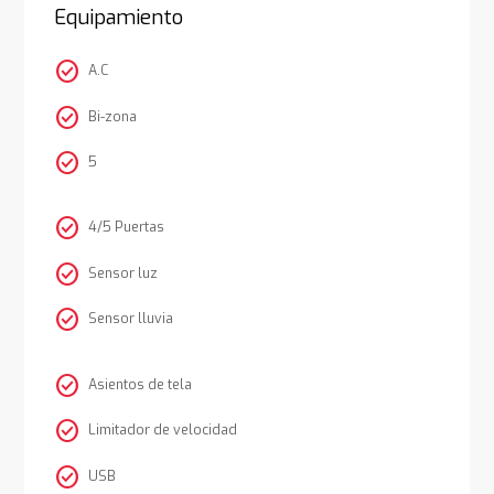
Equipamiento
check_circle
A.C
check_circle
Bi-zona
check_circle
5
check_circle
4/5 Puertas
check_circle
Sensor luz
check_circle
Sensor lluvia
check_circle
Asientos de tela
check_circle
Limitador de velocidad
check_circle
USB