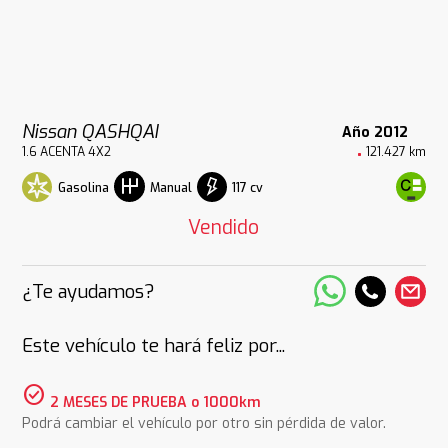
Nissan QASHQAI
Año 2012
1.6 ACENTA 4X2
121.427 km
Gasolina
117 cv
Manual
Vendido
¿Te ayudamos?
Este vehículo te hará feliz por...
check_circle
2 MESES DE PRUEBA o 1000km
Podrá cambiar el vehículo por otro sin pérdida de valor.