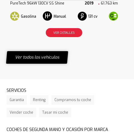
PureTech 96kW 130CV SS Shine
2019
61.763 km
Gasolina
131 cv
Manual
VER DETALLES
Ver todos los vehículos
SERVICIOS
Garantía
Renting
Compramos tu coche
Vender coche
Tasar mi coche
COCHES DE SEGUNDA MANO Y OCASIÓN POR MARCA