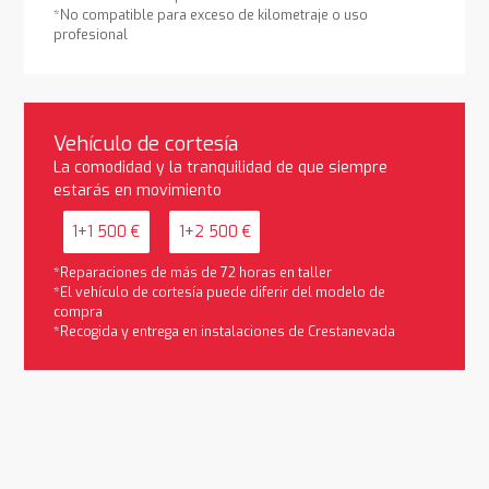
*No compatible para exceso de kilometraje o uso
profesional
Vehículo de cortesía
La comodidad y la tranquilidad de que siempre
estarás en movimiento
1+1 500 €
1+2 500 €
*Reparaciones de más de 72 horas en taller
*El vehículo de cortesía puede diferir del modelo de
compra
*Recogida y entrega en instalaciones de Crestanevada