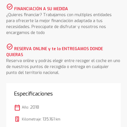
check_circle
FINANCIACIÓN A SU MEDIDA
¿Quieres financiar? Trabajamos con multiples entidades
para ofrecerte la mejor financiación adaptada a tus
necesidades. Preocúpate de disfrutar y nosotros nos
encargamos de todo
check_circle
RESERVA ONLINE y te lo ENTREGAMOS DONDE
QUIERAS
Reserva online y podrás elegir entre recoger el coche en uno
de nuestros puntos de recogida o entrega en cualquier
punto del territorio nacional.
Especificaciones
calendar_today
2018
Año:
135.161
Kilometraje:
km