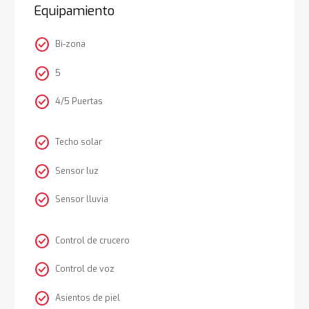
Equipamiento
check_circle
Bi-zona
check_circle
5
check_circle
4/5 Puertas
check_circle
Techo solar
check_circle
Sensor luz
check_circle
Sensor lluvia
check_circle
Control de crucero
check_circle
Control de voz
check_circle
Asientos de piel