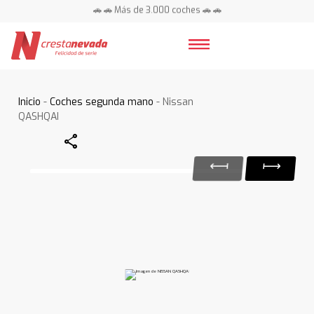
🚗 🚗 Más de 3.000 coches 🚗 🚗
📍 Centros en toda España ⭐
Inicio
-
Coches segunda mano
- Nissan
QASHQAI
Share