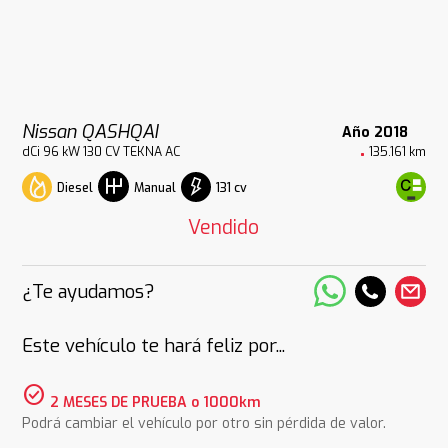
Nissan QASHQAI
Año 2018
dCi 96 kW 130 CV TEKNA AC
135.161 km
Diesel
131 cv
Manual
Vendido
¿Te ayudamos?
Este vehículo te hará feliz por...
check_circle
2 MESES DE PRUEBA o 1000km
Podrá cambiar el vehículo por otro sin pérdida de valor.