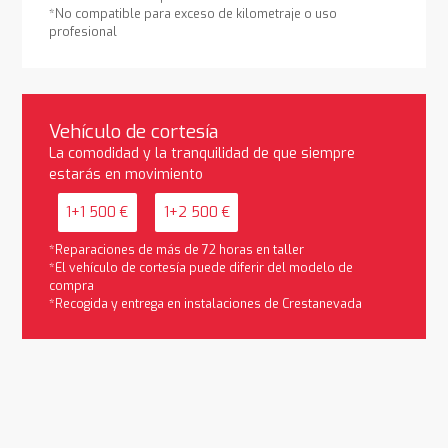
*No compatible para exceso de kilometraje o uso
profesional
Vehículo de cortesía
La comodidad y la tranquilidad de que siempre
estarás en movimiento
1+1 500 €
1+2 500 €
*Reparaciones de más de 72 horas en taller
*El vehículo de cortesía puede diferir del modelo de
compra
*Recogida y entrega en instalaciones de Crestanevada