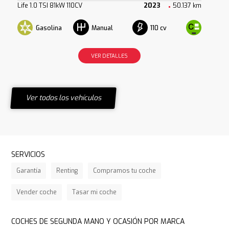
Life 1.0 TSI 81kW 110CV
2023
50.137 km
Gasolina
110 cv
Manual
VER DETALLES
Ver todos los vehículos
SERVICIOS
Garantía
Renting
Compramos tu coche
Vender coche
Tasar mi coche
COCHES DE SEGUNDA MANO Y OCASIÓN POR MARCA