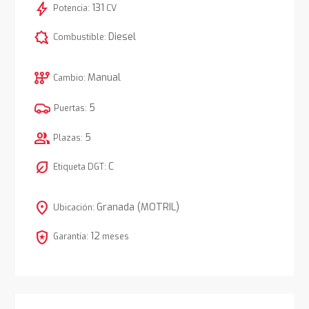
bolt
131
Potencia:
CV
comic_bubble
Diesel
Combustible:
auto_transmission
Manual
Cambio:
5
Puertas:
group
5
Plazas:
nest_eco_leaf
C
Etiqueta DGT:
location_on
Granada (MOTRIL)
Ubicación:
local_police
12
Garantía:
meses