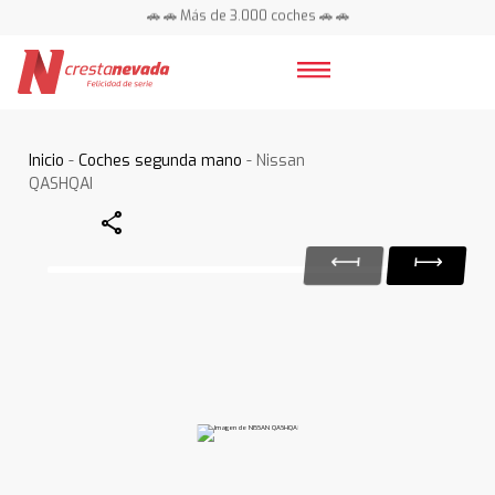
🚗 🚗 Más de 3.000 coches 🚗 🚗
📍 Centros en toda España ⭐
Inicio
-
Coches segunda mano
- Nissan
QASHQAI
Share