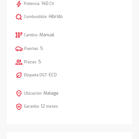
bolt
140
Potencia:
CV
comic_bubble
Híbrido
Combustible:
auto_transmission
Manual
Cambio:
5
Puertas:
group
5
Plazas:
nest_eco_leaf
ECO
Etiqueta DGT:
location_on
Malaga
Ubicación:
local_police
12
Garantía:
meses