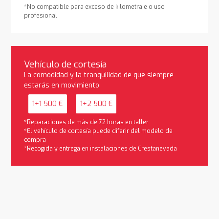
*No compatible para exceso de kilometraje o uso
profesional
Vehículo de cortesía
La comodidad y la tranquilidad de que siempre
estarás en movimiento
1+1 500 €
1+2 500 €
*Reparaciones de más de 72 horas en taller
*El vehículo de cortesía puede diferir del modelo de
compra
*Recogida y entrega en instalaciones de Crestanevada