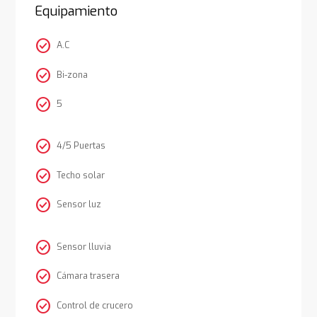
Equipamiento
check_circle
A.C
check_circle
Bi-zona
check_circle
5
check_circle
4/5 Puertas
check_circle
Techo solar
check_circle
Sensor luz
check_circle
Sensor lluvia
check_circle
Cámara trasera
check_circle
Control de crucero