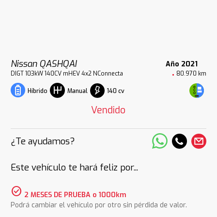
Nissan QASHQAI
Año 2021
DIGT 103kW 140CV mHEV 4x2 NConnecta
80.970 km
140 cv
Híbrido
Manual
Vendido
¿Te ayudamos?
Este vehículo te hará feliz por...
check_circle
2 MESES DE PRUEBA o 1000km
Podrá cambiar el vehículo por otro sin pérdida de valor.