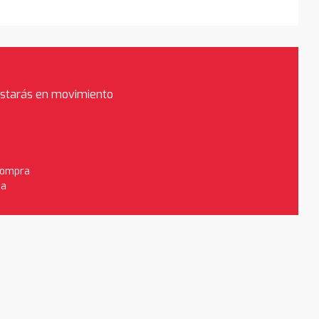
estarás en movimiento
 compra
da