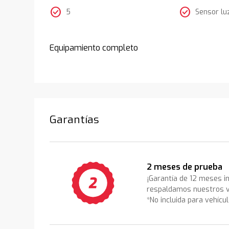
check_circle
check_circle
5
Sensor lu
Equipamiento completo
Garantías
2 meses de prueba
¡Garantía de 12 meses i
respaldamos nuestros v
*No incluida para vehícu