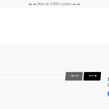
🚗 🚗 Más de 3.000 coches 🚗 🚗
📍 Centros en toda España ⭐