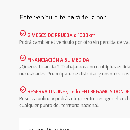
Este vehículo te hará feliz por...
check_circle
2 MESES DE PRUEBA o 1000km
Podrá cambiar el vehículo por otro sin pérdida de val
check_circle
FINANCIACIÓN A SU MEDIDA
¿Quieres financiar? Trabajamos con multiples entida
necesidades. Preocúpate de disfrutar y nosotros n
check_circle
RESERVA ONLINE y te lo ENTREGAMOS DONDE
Reserva online y podrás elegir entre recoger el coc
cualquier punto del territorio nacional.
Especificaciones