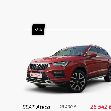
-7%
SEAT Ateca
26.542 
28.400 €