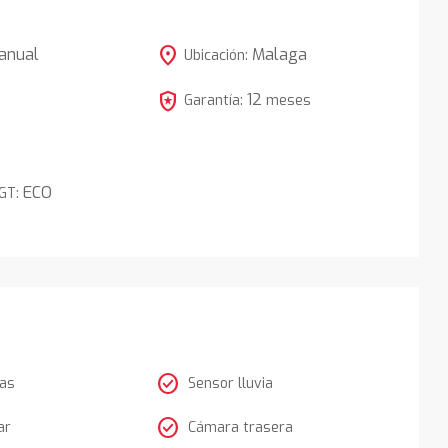
location_on
anual
Malaga
Ubicación:
local_police
12
5
Garantía:
meses
ECO
DGT:
check_circle
tas
Sensor lluvia
check_circle
ar
Cámara trasera