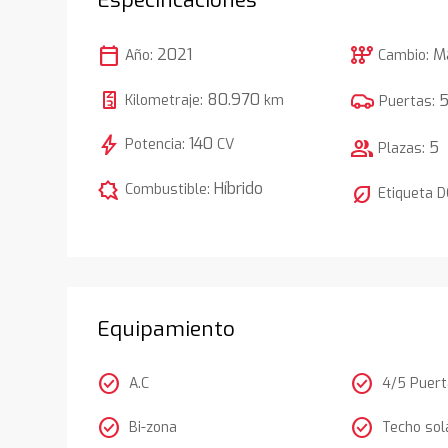
calendar_today
auto_transmission
2021
M
Año:
Cambio:
80.970
Kilometraje:
km
Puertas:
bolt
140
Potencia:
CV
group
5
Plazas:
comic_bubble
Híbrido
Combustible:
nest_eco_leaf
Etiqueta 
Equipamiento
check_circle
check_circle
A.C
4/5 Puer
check_circle
check_circle
Bi-zona
Techo sol