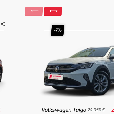
-7%
€
Volkswagen Taigo
2
24.050 €