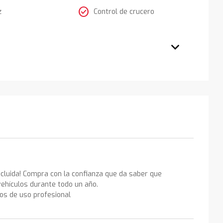
check_circle
z
Control de crucero
ncluida! Compra con la confianza que da saber que
ehículos durante todo un año.
los de uso profesional