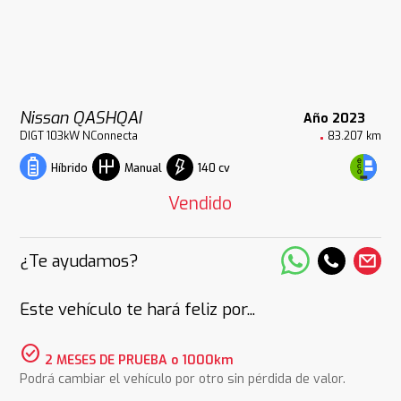
Nissan QASHQAI
Año 2023
DIGT 103kW NConnecta
83.207 km
140 cv
Híbrido
Manual
Vendido
¿Te ayudamos?
Este vehículo te hará feliz por...
check_circle
2 MESES DE PRUEBA o 1000km
Podrá cambiar el vehículo por otro sin pérdida de valor.