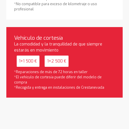
*No compatible para exceso de kilometraje o uso
profesional
Vehículo de cortesía
La comodidad y la tranquilidad de que siempre
estarás en movimiento
1+1 500 €
1+2 500 €
*Reparaciones de más de 72 horas en taller
*El vehículo de cortesía puede diferir del modelo de
compra
*Recogida y entrega en instalaciones de Crestanevada