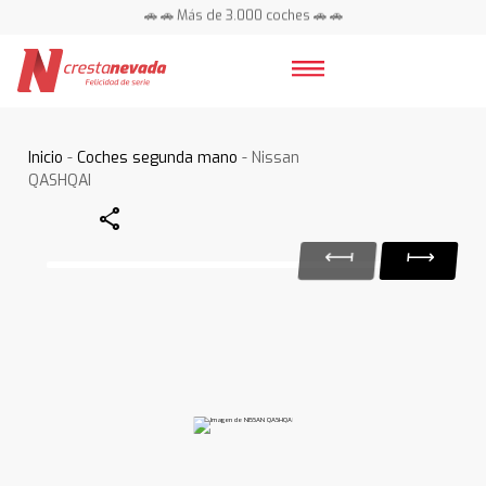
🚗 🚗 Más de 3.000 coches 🚗 🚗
📍 Centros en toda España ⭐
Inicio
-
Coches segunda mano
- Nissan
QASHQAI
Share