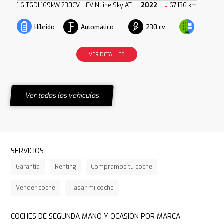
1.6 TGDI 169kW 230CV HEV NLine Sky AT
2022
67.136 km
Automático
230 cv
Híbrido
VER DETALLES
Ver todos los vehículos
SERVICIOS
Garantía
Renting
Compramos tu coche
Vender coche
Tasar mi coche
COCHES DE SEGUNDA MANO Y OCASIÓN POR MARCA