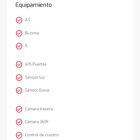
Equipamiento
check_circle
A.C
check_circle
Bi-zona
check_circle
5
check_circle
4/5 Puertas
check_circle
Sensor luz
check_circle
Sensor lluvia
check_circle
Cámara trasera
check_circle
Cámara 360º
check_circle
Control de crucero