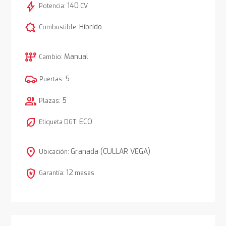
bolt
140
Potencia:
CV
comic_bubble
Híbrido
Combustible:
auto_transmission
Manual
Cambio:
5
Puertas:
group
5
Plazas:
nest_eco_leaf
ECO
Etiqueta DGT:
location_on
Granada (CULLAR VEGA)
Ubicación:
local_police
12
Garantía:
meses