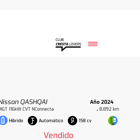
Nissan QASHQAI
Año 2024
DIGT 116kW CVT NConnecta
8.892 km
Automático
158 cv
Híbrido
Vendido