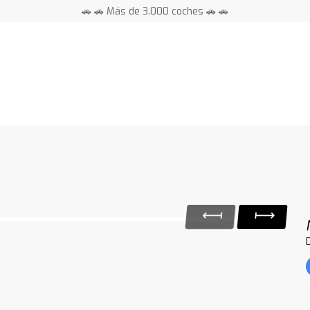
🚗 🚗 Más de 3.000 coches 🚗 🚗
📍 Centros en toda España ⭐