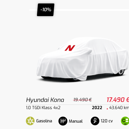
-10%
Hyundai Kona
17.490 
19.490 €
1.0 TGDi Klass 4x2
2022
43.640 k
Gasolina
120 cv
Manual