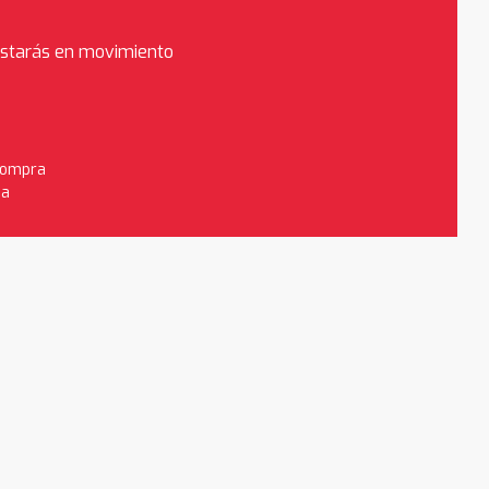
estarás en movimiento
 compra
da