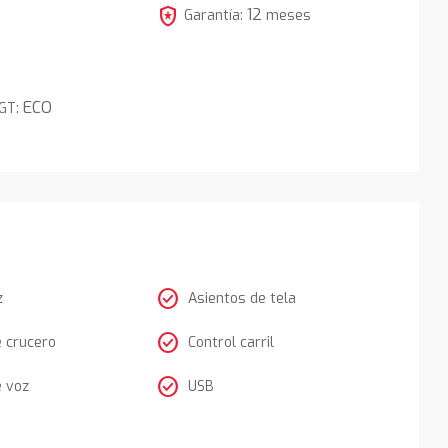
local_police
12
5
Garantía:
meses
ECO
DGT:
check_circle
z
Asientos de tela
check_circle
e crucero
Control carril
check_circle
e voz
USB