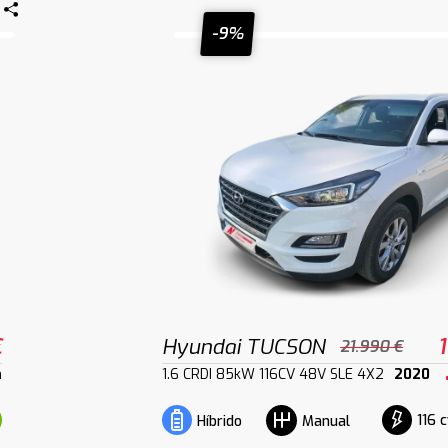
-9%
€
Hyundai TUCSON
21.990 €
m
1.6 CRDI 85kW 116CV 48V SLE 4X2
2020
116 
Híbrido
Manual