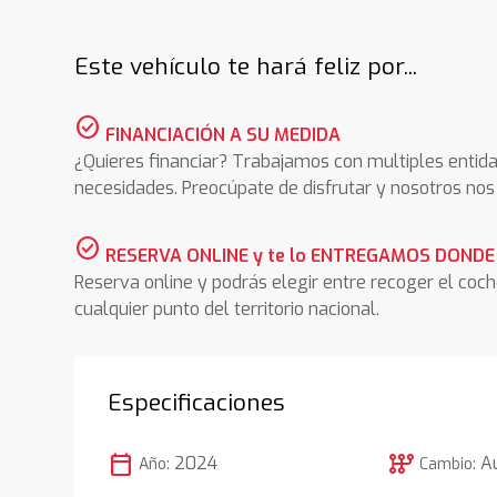
Este vehículo te hará feliz por...
check_circle
FINANCIACIÓN A SU MEDIDA
¿Quieres financiar? Trabajamos con multiples entida
necesidades. Preocúpate de disfrutar y nosotros n
check_circle
RESERVA ONLINE y te lo ENTREGAMOS DONDE
Reserva online y podrás elegir entre recoger el coc
cualquier punto del territorio nacional.
Especificaciones
calendar_today
auto_transmission
2024
A
Año:
Cambio: