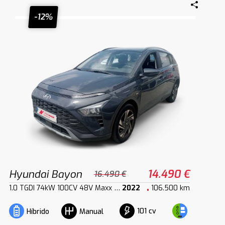
-12%
Hyundai Bayon
14.490 €
16.490 €
1.0 TGDI 74kW 100CV 48V Maxx DCT
2022
106.500 km
101 cv
Híbrido
Manual