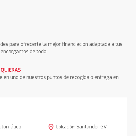
des para ofrecerte la mejor financiación adaptada a tus
os encargamos de todo
 QUIERAS
he en uno de nuestros puntos de recogida o entrega en
location_on
utomático
Santander GV
Ubicación: