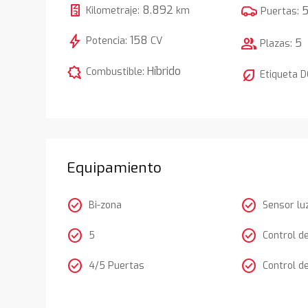
8.892
Kilometraje:
km
Puertas:
bolt
158
Potencia:
CV
group
5
Plazas:
comic_bubble
Híbrido
Combustible:
nest_eco_leaf
Etiqueta 
Equipamiento
check_circle
check_circle
Bi-zona
Sensor lu
check_circle
check_circle
5
Control d
check_circle
check_circle
4/5 Puertas
Control d