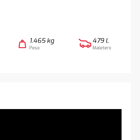
1.465 kg
479 l.
weight
Peso
Maletero