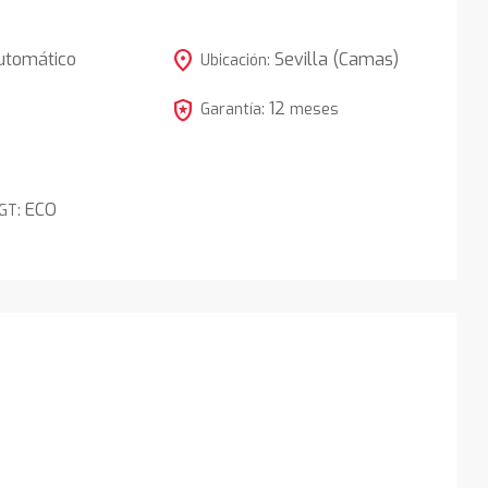
location_on
utomático
Sevilla (Camas)
Ubicación:
local_police
12
5
Garantía:
meses
ECO
DGT: