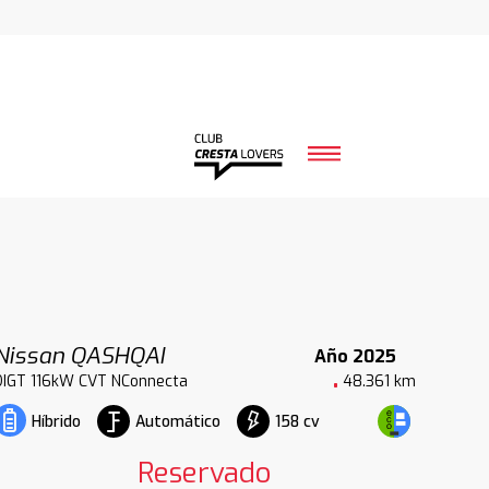
Nissan QASHQAI
Año 2025
DIGT 116kW CVT NConnecta
48.361 km
Automático
158 cv
Híbrido
Reservado