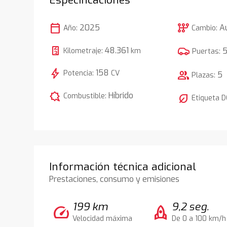
calendar_today
auto_transmission
2025
A
Año:
Cambio:
48.361
Kilometraje:
km
Puertas:
bolt
158
Potencia:
CV
group
5
Plazas:
comic_bubble
Híbrido
Combustible:
nest_eco_leaf
Etiqueta 
Información técnica adicional
Prestaciones, consumo y emisiones
199 km
9,2 seg.
speed
rocket
Velocidad máxima
De 0 a 100 km/h