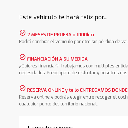
Este vehículo te hará feliz por...
check_circle
2 MESES DE PRUEBA o 1000km
Podrá cambiar el vehículo por otro sin pérdida de val
check_circle
FINANCIACIÓN A SU MEDIDA
¿Quieres financiar? Trabajamos con multiples entida
necesidades. Preocúpate de disfrutar y nosotros n
check_circle
RESERVA ONLINE y te lo ENTREGAMOS DONDE
Reserva online y podrás elegir entre recoger el coc
cualquier punto del territorio nacional.
Especificaciones