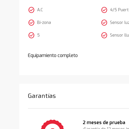
check_circle
check_circle
A.C
4/5 Puer
check_circle
check_circle
Bi-zona
Sensor lu
check_circle
check_circle
5
Sensor llu
Equipamiento completo
Garantías
2 meses de prueba