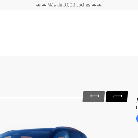
🚗 🚗 Más de 3.000 coches 🚗 🚗
📍 Centros en toda España ⭐