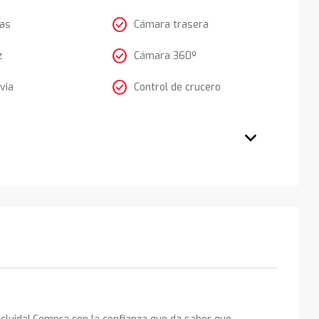
check_circle
tas
Cámara trasera
check_circle
z
Cámara 360º
check_circle
via
Control de crucero