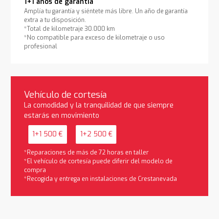
1+1 años de garantía
Amplía tu garantía y siéntete más libre. Un año de garantía
extra a tu disposición.
*Total de kilometraje 30.000 km
*No compatible para exceso de kilometraje o uso
profesional
Vehículo de cortesía
La comodidad y la tranquilidad de que siempre
estarás en movimiento
1+1 500 €
1+2 500 €
*Reparaciones de más de 72 horas en taller
*El vehículo de cortesía puede diferir del modelo de
compra
*Recogida y entrega en instalaciones de Crestanevada