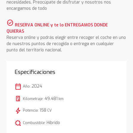
necesidades. Preocúpate de disfrutar y nosotros nos
encargamos de todo
check_circle
RESERVA ONLINE y te lo ENTREGAMOS DONDE
QUIERAS
Reserva online y podrás elegir entre recoger el coche en uno
de nuestros puntos de recogida o entrega en cualquier
punto del territorio nacional.
Especificaciones
calendar_today
2024
Año:
49.481
Kilometraje:
km
bolt
158
Potencia:
CV
comic_bubble
Híbrido
Combustible: