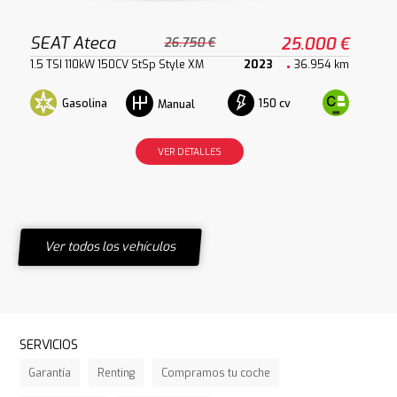
SEAT Ateca
25.000 €
26.750 €
1.5 TSI 110kW 150CV StSp Style XM
2023
36.954 km
Gasolina
150 cv
Manual
VER DETALLES
Ver todos los vehículos
SERVICIOS
Garantía
Renting
Compramos tu coche