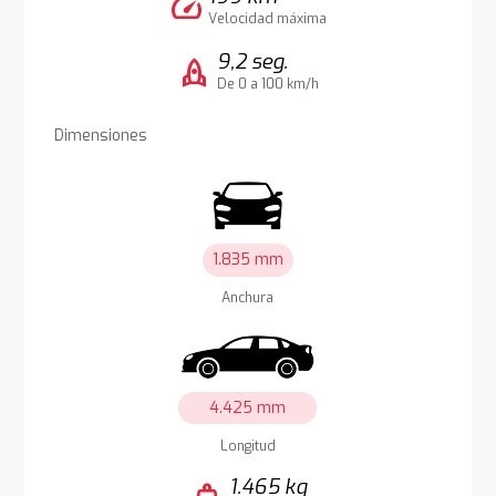
speed
Velocidad máxima
9,2 seg.
rocket
De 0 a 100 km/h
Dimensiones
1.835 mm
Anchura
4.425 mm
Longitud
1.465 kg