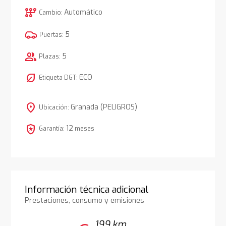
auto_transmission
Automático
Cambio:
5
Puertas:
group
5
Plazas:
nest_eco_leaf
ECO
Etiqueta DGT:
location_on
Granada (PELIGROS)
Ubicación:
local_police
12
Garantía:
meses
Información técnica adicional
Prestaciones, consumo y emisiones
199 km