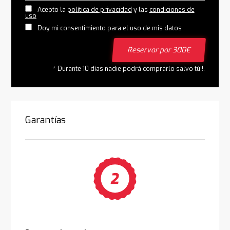
Acepto la
política de privacidad
y las
condiciones de
uso
Doy mi consentimiento para el uso de mis datos
Reservar por 300€
* Durante 10 días nadie podrá comprarlo salvo tú!!.
Garantías