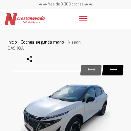
🚗 🚗 Más de 3.000 coches 🚗 🚗
📍 Centros en toda España ⭐
Inicio
-
Coches segunda mano
- Nissan
QASHQAI
Share