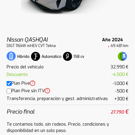
Nissan QASHQAI
Año 2024
DIGT 116kW mHEV CVT Tekna
49.481 km
Automático
158 cv
Híbrido
Precio del vehículo
32.990 €
Descuento
-4.500 €
Plan Pive
?
-1.000 €
Plan Pive sin ITV
?
-500 €
Transferencia, preparación y gest. administrativas
+300 €
Precio final
€
27.790
Te contamos todo, sin rodeos. Precio, condiciones y
disponibilidad en un solo paso.