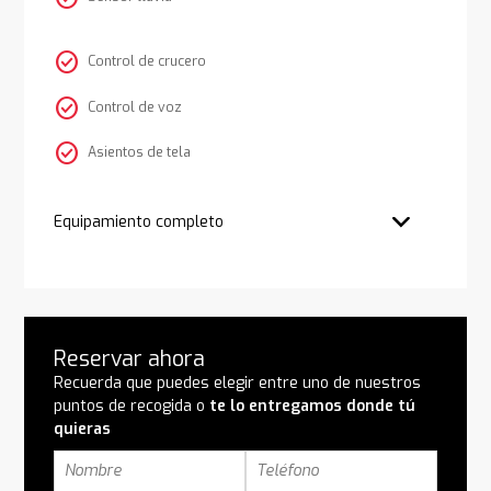
check_circle
Control de crucero
check_circle
Control de voz
check_circle
Asientos de tela
Equipamiento completo
Reservar ahora
Recuerda que puedes elegir entre uno de nuestros
puntos de recogida o
te lo entregamos donde tú
quieras