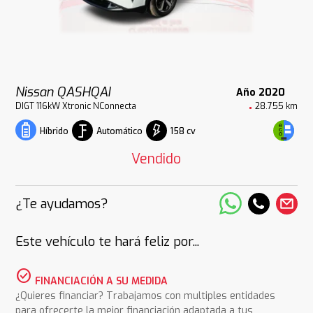
Nissan QASHQAI
Año 2020
DIGT 116kW Xtronic NConnecta
28.755 km
Automático
158 cv
Híbrido
Vendido
¿Te ayudamos?
Este vehículo te hará feliz por...
check_circle
FINANCIACIÓN A SU MEDIDA
¿Quieres financiar? Trabajamos con multiples entidades
para ofrecerte la mejor financiación adaptada a tus