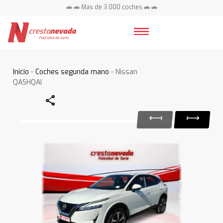
🚗 🚗 Más de 3.000 coches 🚗 🚗
📍 Centros en toda España ⭐
Inicio
-
Coches segunda mano
- Nissan
QASHQAI
Share