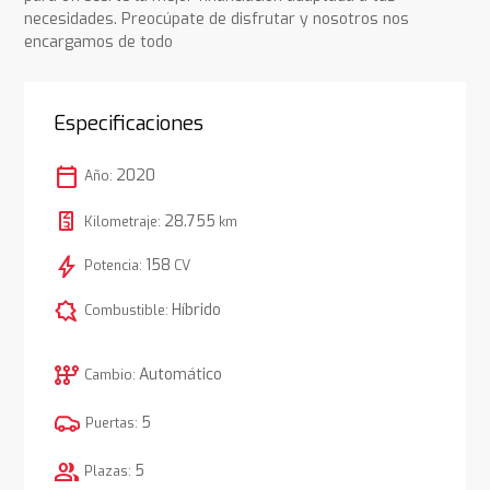
necesidades. Preocúpate de disfrutar y nosotros nos
encargamos de todo
Especificaciones
calendar_today
2020
Año:
28.755
Kilometraje:
km
bolt
158
Potencia:
CV
comic_bubble
Híbrido
Combustible:
auto_transmission
Automático
Cambio:
5
Puertas:
group
5
Plazas: