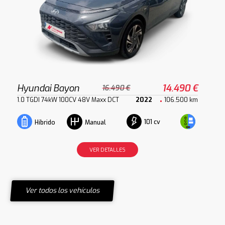
Hyundai Bayon
14.490 €
16.490 €
1.0 TGDI 74kW 100CV 48V Maxx DCT
2022
106.500 km
101 cv
Híbrido
Manual
VER DETALLES
Ver todos los vehículos