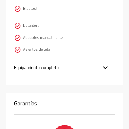
check_circle
Bluetooth
check_circle
Delantera
check_circle
Abatibles manualmente
check_circle
Asientos de tela
Equipamiento completo
Garantías