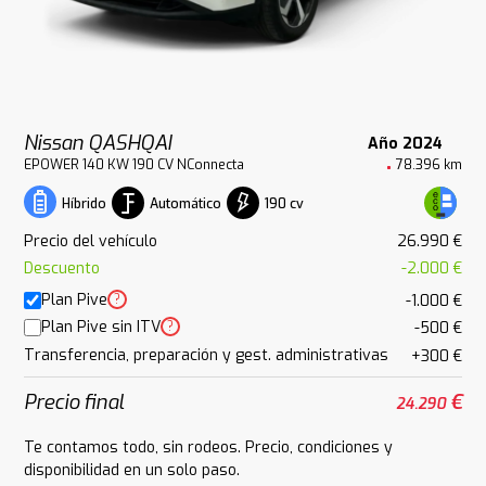
Nissan QASHQAI
Año 2024
EPOWER 140 KW 190 CV NConnecta
78.396 km
Automático
190 cv
Híbrido
Precio del vehículo
26.990 €
Descuento
-2.000 €
Plan Pive
?
-1.000 €
Plan Pive sin ITV
?
-500 €
Transferencia, preparación y gest. administrativas
+300 €
Precio final
€
24.290
Te contamos todo, sin rodeos. Precio, condiciones y
disponibilidad en un solo paso.