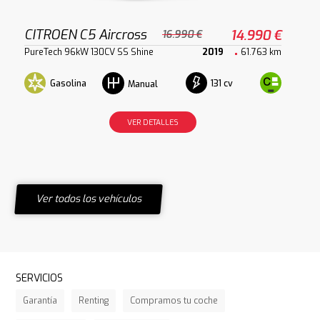
CITROEN C5 Aircross
14.990 €
16.990 €
PureTech 96kW 130CV SS Shine
2019
61.763 km
Gasolina
131 cv
Manual
VER DETALLES
Ver todos los vehículos
SERVICIOS
Garantía
Renting
Compramos tu coche