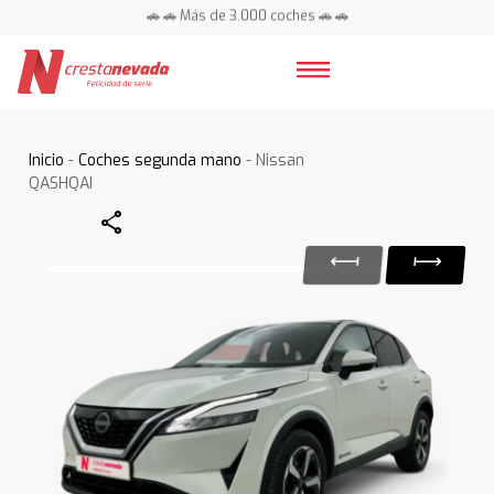
🚗 🚗 Más de 3.000 coches 🚗 🚗
📍 Centros en toda España ⭐
Inicio
-
Coches segunda mano
- Nissan
QASHQAI
Share