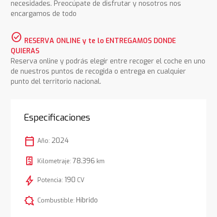
necesidades. Preocúpate de disfrutar y nosotros nos
encargamos de todo
check_circle
RESERVA ONLINE y te lo ENTREGAMOS DONDE
QUIERAS
Reserva online y podrás elegir entre recoger el coche en uno
de nuestros puntos de recogida o entrega en cualquier
punto del territorio nacional.
Especificaciones
calendar_today
2024
Año:
78.396
Kilometraje:
km
bolt
190
Potencia:
CV
comic_bubble
Híbrido
Combustible: