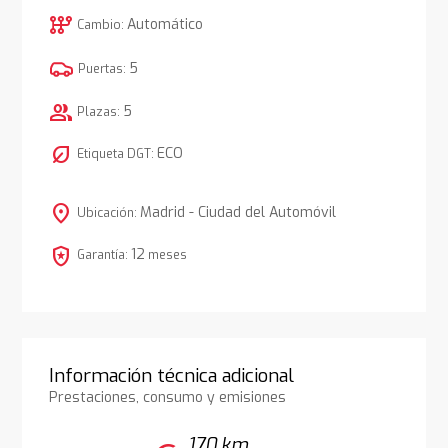
auto_transmission
Automático
Cambio:
5
Puertas:
group
5
Plazas:
nest_eco_leaf
ECO
Etiqueta DGT:
location_on
Madrid - Ciudad del Automóvil
Ubicación:
local_police
12
Garantía:
meses
Información técnica adicional
Prestaciones, consumo y emisiones
170 km