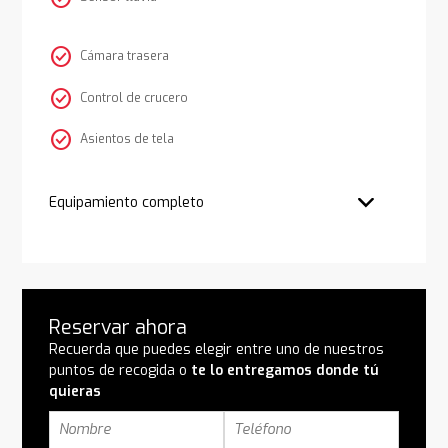
check_circle
Cámara trasera
check_circle
Control de crucero
check_circle
Asientos de tela
Equipamiento completo
Reservar ahora
Recuerda que puedes elegir entre uno de nuestros
puntos de recogida o
te lo entregamos donde tú
quieras