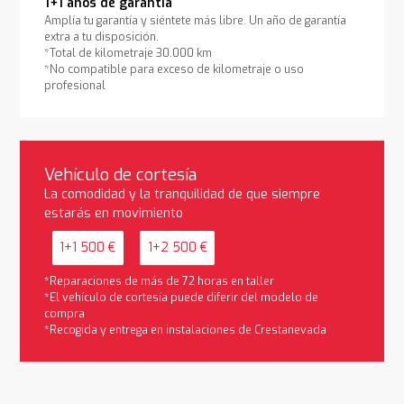
1+1 años de garantía
Amplía tu garantía y siéntete más libre. Un año de garantía
extra a tu disposición.
*Total de kilometraje 30.000 km
*No compatible para exceso de kilometraje o uso
profesional
Vehículo de cortesía
La comodidad y la tranquilidad de que siempre
estarás en movimiento
1+1 500 €
1+2 500 €
*Reparaciones de más de 72 horas en taller
*El vehículo de cortesía puede diferir del modelo de
compra
*Recogida y entrega en instalaciones de Crestanevada