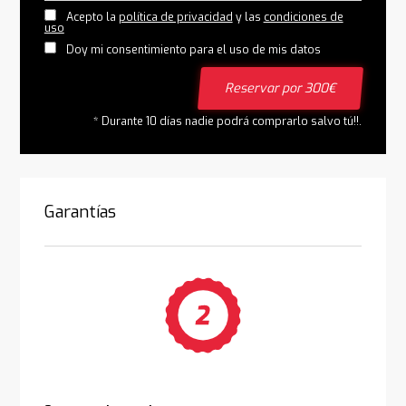
Acepto la
política de privacidad
y las
condiciones de
uso
Doy mi consentimiento para el uso de mis datos
Reservar por 300€
* Durante 10 días nadie podrá comprarlo salvo tú!!.
Garantías