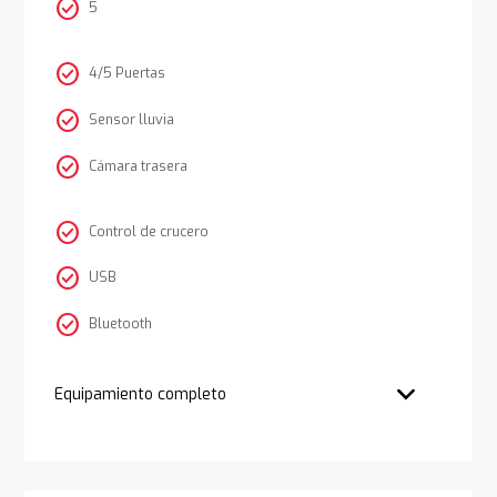
check_circle
5
check_circle
4/5 Puertas
check_circle
Sensor lluvia
check_circle
Cámara trasera
check_circle
Control de crucero
check_circle
USB
check_circle
Bluetooth
Equipamiento completo