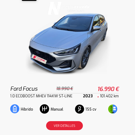
Ford Focus
16.990 €
18.990 €
1.0 ECOBOOST MHEV 114KW ST-LINE
2023
101.402 km
155 cv
Híbrido
Manual
VER DETALLES