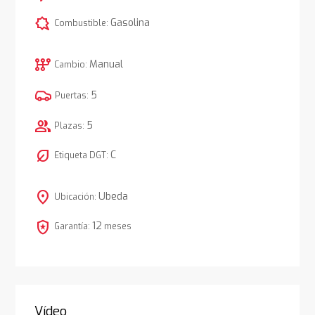
comic_bubble
Gasolina
Combustible:
auto_transmission
Manual
Cambio:
5
Puertas:
group
5
Plazas:
nest_eco_leaf
C
Etiqueta DGT:
location_on
Ubeda
Ubicación:
local_police
12
Garantía:
meses
Vídeo