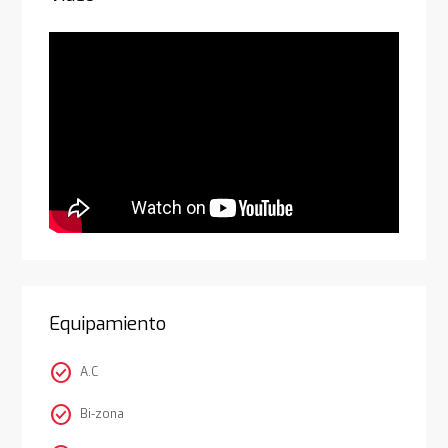
Equipamiento
check_circle
A.C
check_circle
Bi-zona