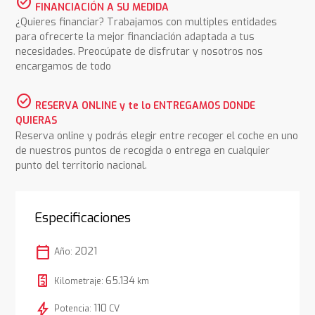
check_circle
FINANCIACIÓN A SU MEDIDA
¿Quieres financiar? Trabajamos con multiples entidades
para ofrecerte la mejor financiación adaptada a tus
necesidades. Preocúpate de disfrutar y nosotros nos
encargamos de todo
check_circle
RESERVA ONLINE y te lo ENTREGAMOS DONDE
QUIERAS
Reserva online y podrás elegir entre recoger el coche en uno
de nuestros puntos de recogida o entrega en cualquier
punto del territorio nacional.
Especificaciones
calendar_today
2021
Año:
65.134
Kilometraje:
km
bolt
110
Potencia:
CV