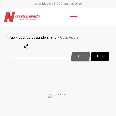
🚗 🚗 Más de 3.000 coches 🚗 🚗
📍 Centros en toda España ⭐
Inicio
-
Coches segunda mano
- Opel Astra
Share