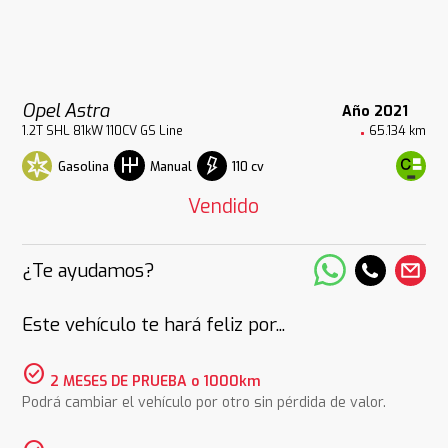
Opel Astra
Año 2021
1.2T SHL 81kW 110CV GS Line
65.134 km
Gasolina
110 cv
Manual
Vendido
¿Te ayudamos?
Este vehículo te hará feliz por...
check_circle
2 MESES DE PRUEBA o 1000km
Podrá cambiar el vehículo por otro sin pérdida de valor.