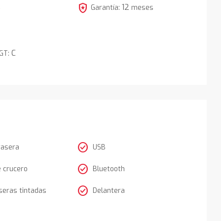
local_police
12
5
Garantía:
meses
C
DGT:
check_circle
rasera
USB
check_circle
e crucero
Bluetooth
check_circle
seras tintadas
Delantera