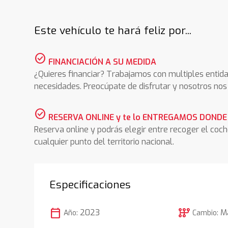
Este vehículo te hará feliz por...
check_circle
FINANCIACIÓN A SU MEDIDA
¿Quieres financiar? Trabajamos con multiples entida
necesidades. Preocúpate de disfrutar y nosotros n
check_circle
RESERVA ONLINE y te lo ENTREGAMOS DONDE
Reserva online y podrás elegir entre recoger el coc
cualquier punto del territorio nacional.
Especificaciones
calendar_today
auto_transmission
2023
M
Año:
Cambio: