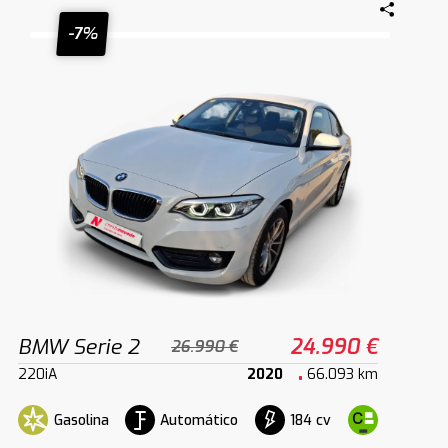
-7%
BMW Serie 2
24.990 €
26.990 €
220iA
2020
66.093 km
Gasolina
Automático
184 cv