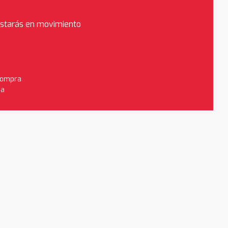
estarás en movimiento
 compra
da