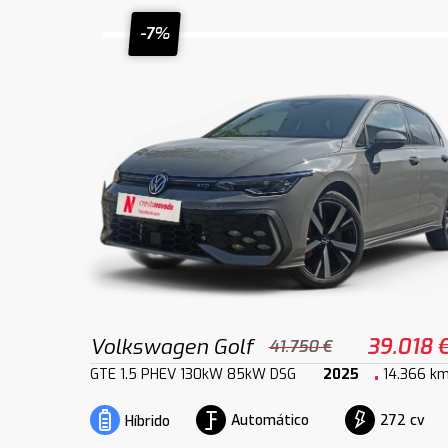
-7%
Volkswagen Golf
39.018 
41.750 €
GTE 1.5 PHEV 130kW 85kW DSG
2025
14.366 k
Automático
272 cv
Híbrido