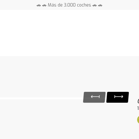
🚗 🚗 Más de 3.000 coches 🚗 🚗
📍 Centros en toda España ⭐