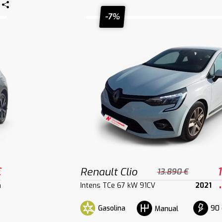
-7%
€
Renault Clio
13.890 €
m
Intens TCe 67 kW 91CV
2021
Gasolina
90 
Manual