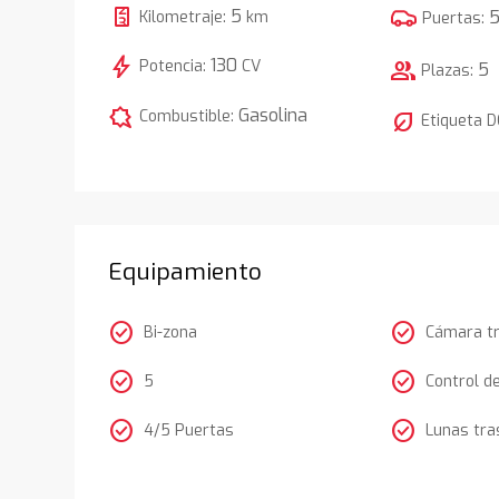
5
Kilometraje:
km
Puertas:
bolt
130
Potencia:
CV
group
5
Plazas:
comic_bubble
Gasolina
Combustible:
nest_eco_leaf
Etiqueta 
Equipamiento
check_circle
check_circle
Bi-zona
Cámara t
check_circle
check_circle
5
Control d
check_circle
check_circle
4/5 Puertas
Lunas tra