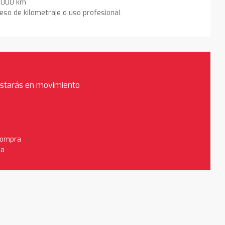
0.000 km
eso de kilometraje o uso profesional
estarás en movimiento
 compra
da