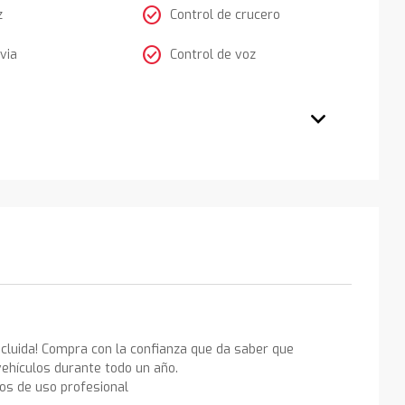
check_circle
z
Control de crucero
check_circle
via
Control de voz
ncluida! Compra con la confianza que da saber que
ehículos durante todo un año.
los de uso profesional