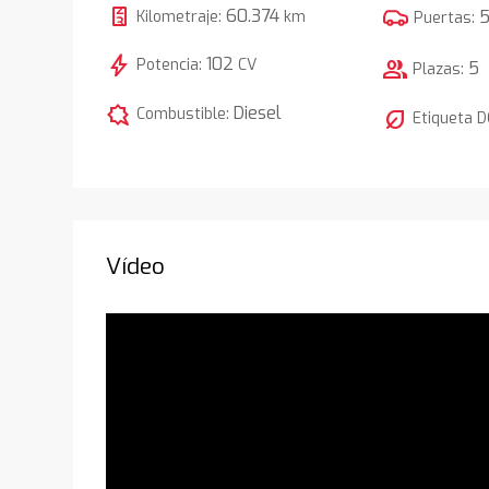
60.374
Kilometraje:
km
Puertas:
bolt
102
Potencia:
CV
group
5
Plazas:
comic_bubble
Diesel
Combustible:
nest_eco_leaf
Etiqueta 
Vídeo