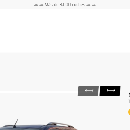
🚗 🚗 Más de 3.000 coches 🚗 🚗
📍 Centros en toda España ⭐