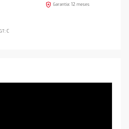
local_police
12
5
Garantía:
meses
C
DGT: