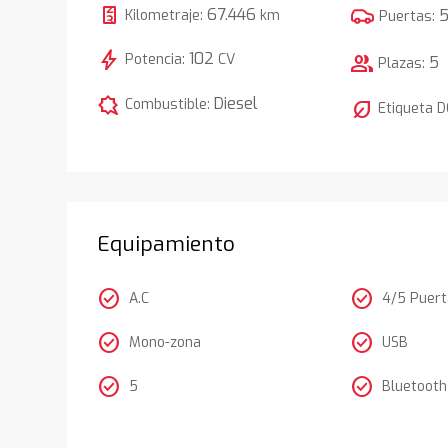
67.446
Kilometraje:
km
Puertas:
bolt
102
Potencia:
CV
group
5
Plazas:
comic_bubble
Diesel
Combustible:
nest_eco_leaf
Etiqueta 
Equipamiento
check_circle
check_circle
A.C
4/5 Puer
check_circle
check_circle
Mono-zona
USB
check_circle
check_circle
5
Bluetooth