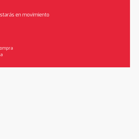
estarás en movimiento
 compra
da