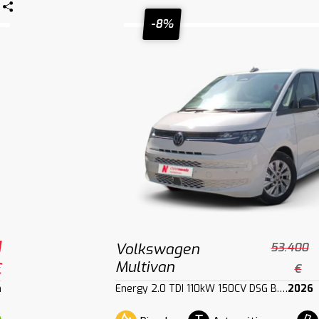
-8%
1
Volkswagen
53.400
Multivan
€
€
m
Energy 2.0 TDI 110kW 150CV DSG B.Larga
2026