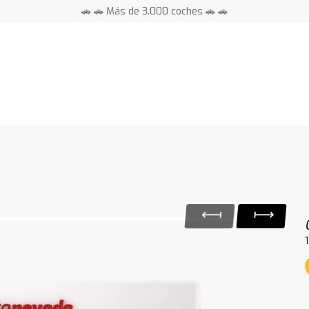
🚗 🚗 Más de 3.000 coches 🚗 🚗
📍 Centros en toda España ⭐