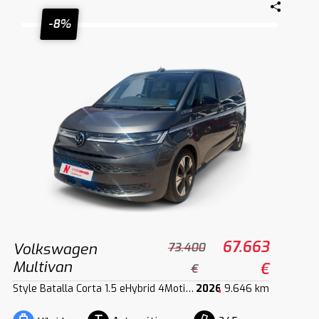
-8%
67.663
Volkswagen
73.400
Multivan
€
€
Style Batalla Corta 1.5 eHybrid 4Motion 180 kW (245 CV) DSG
2026
9.646 km