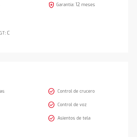
local_police
12
5
Garantía:
meses
C
DGT:
check_circle
tas
Control de crucero
check_circle
Control de voz
check_circle
Asientos de tela