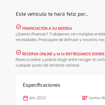
Este vehículo te hará feliz por...
check_circle
FINANCIACIÓN A SU MEDIDA
¿Quieres financiar? Trabajamos con multiples entida
necesidades. Preocúpate de disfrutar y nosotros n
check_circle
RESERVA ONLINE y te lo ENTREGAMOS DONDE
Reserva online y podrás elegir entre recoger el coc
cualquier punto del territorio nacional.
Especificaciones
calendar_today
auto_transmission
2022
M
Año:
Cambio: