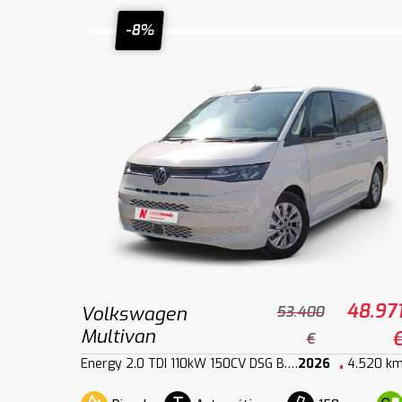
-8%
48.97
Volkswagen
53.400
Multivan
€
Energy 2.0 TDI 110kW 150CV DSG B.Larga
2026
4.520 k