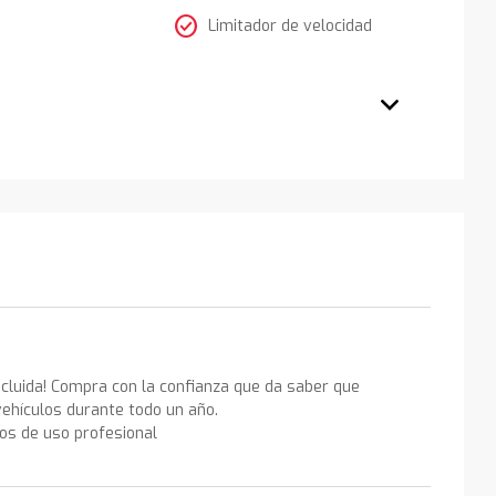
check_circle
Limitador de velocidad
ncluida! Compra con la confianza que da saber que
ehículos durante todo un año.
los de uso profesional