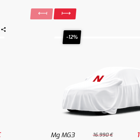
-12%
€
Mg MG3
16.990 €