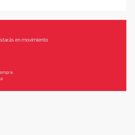
estarás en movimiento
 compra
da