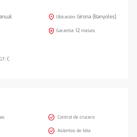
location_on
anual
Girona (Banyoles)
Ubicación:
local_police
12
5
Garantía:
meses
C
DGT:
check_circle
tas
Control de crucero
check_circle
Asientos de tela