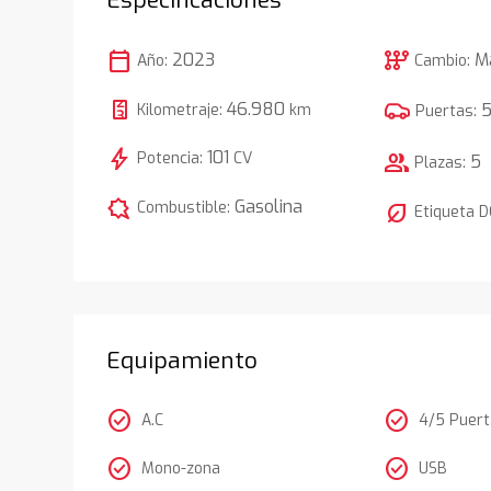
calendar_today
auto_transmission
2023
M
Año:
Cambio:
46.980
Kilometraje:
km
Puertas:
bolt
101
Potencia:
CV
group
5
Plazas:
comic_bubble
Gasolina
Combustible:
nest_eco_leaf
Etiqueta 
Equipamiento
check_circle
check_circle
A.C
4/5 Puer
check_circle
check_circle
Mono-zona
USB