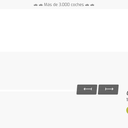
🚗 🚗 Más de 3.000 coches 🚗 🚗
📍 Centros en toda España ⭐