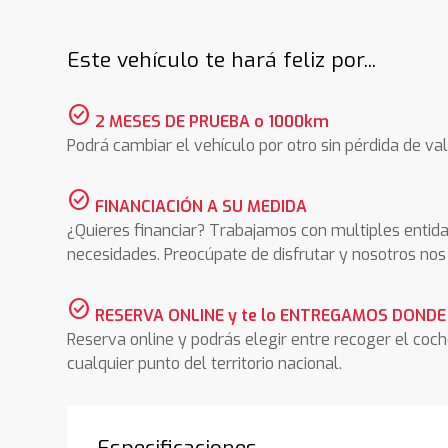
Este vehículo te hará feliz por...
check_circle
2 MESES DE PRUEBA o 1000km
Podrá cambiar el vehículo por otro sin pérdida de val
check_circle
FINANCIACIÓN A SU MEDIDA
¿Quieres financiar? Trabajamos con multiples entida
necesidades. Preocúpate de disfrutar y nosotros n
check_circle
RESERVA ONLINE y te lo ENTREGAMOS DONDE
Reserva online y podrás elegir entre recoger el coc
cualquier punto del territorio nacional.
Especificaciones