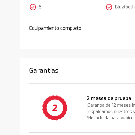
check_circle
check_circle
5
Bluetooth
Equipamiento completo
Garantías
2 meses de prueba
¡Garantía de 12 meses i
respaldamos nuestros v
*No incluida para vehícu