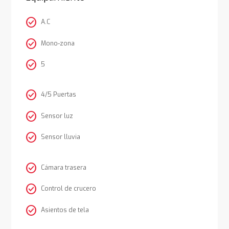
check_circle
A.C
check_circle
Mono-zona
check_circle
5
check_circle
4/5 Puertas
check_circle
Sensor luz
check_circle
Sensor lluvia
check_circle
Cámara trasera
check_circle
Control de crucero
check_circle
Asientos de tela