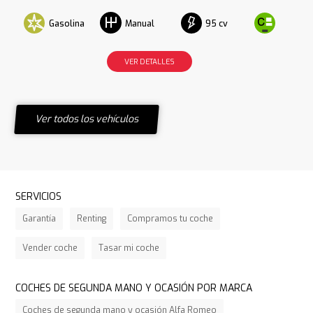
Gasolina
95 cv
Manual
VER DETALLES
Ver todos los vehículos
SERVICIOS
Garantía
Renting
Compramos tu coche
Vender coche
Tasar mi coche
COCHES DE SEGUNDA MANO Y OCASIÓN POR MARCA
Coches de segunda mano y ocasión Alfa Romeo