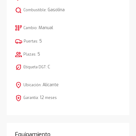
comic_bubble
Gasolina
Combustible:
auto_transmission
Manual
Cambio:
5
Puertas:
group
5
Plazas:
nest_eco_leaf
C
Etiqueta DGT:
location_on
Alicante
Ubicación:
local_police
12
Garantía:
meses
Equipamiento