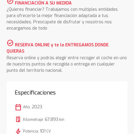
check_circle
FINANCIACIÓN A SU MEDIDA
¿Quieres financiar? Trabajamos con multiples entidades
para ofrecerte la mejor financiación adaptada a tus
necesidades. Preocúpate de disfrutar y nosotros nos
encargamos de todo
check_circle
RESERVA ONLINE y te lo ENTREGAMOS DONDE
QUIERAS
Reserva online y podrás elegir entre recoger el coche en uno
de nuestros puntos de recogida o entrega en cualquier
punto del territorio nacional.
Especificaciones
calendar_today
2023
Año:
67.893
Kilometraje:
km
bolt
101
Potencia:
CV