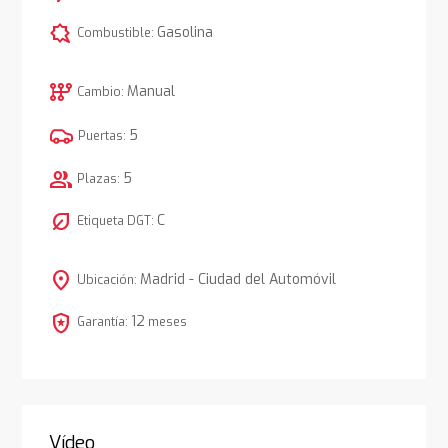
comic_bubble
Gasolina
Combustible:
auto_transmission
Manual
Cambio:
5
Puertas:
group
5
Plazas:
nest_eco_leaf
C
Etiqueta DGT:
location_on
Madrid - Ciudad del Automóvil
Ubicación:
local_police
12
Garantía:
meses
Vídeo