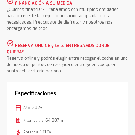
check_circle
FINANCIACIÓN A SU MEDIDA
¿Quieres financiar? Trabajamos con multiples entidades
para ofrecerte la mejor financiación adaptada a tus
necesidades. Preocúpate de disfrutar y nosotros nos
encargamos de todo
check_circle
RESERVA ONLINE y te lo ENTREGAMOS DONDE
QUIERAS
Reserva online y podrás elegir entre recoger el coche en uno
de nuestros puntos de recogida o entrega en cualquier
punto del territorio nacional.
Especificaciones
calendar_today
2023
Año:
64.007
Kilometraje:
km
bolt
101
Potencia:
CV