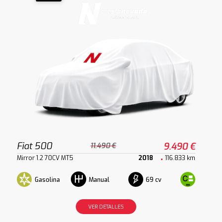
Fiat 500
9.490 €
11.490 €
Mirror 1.2 70CV MT5
2018
116.833 km
Gasolina
69 cv
Manual
VER DETALLES