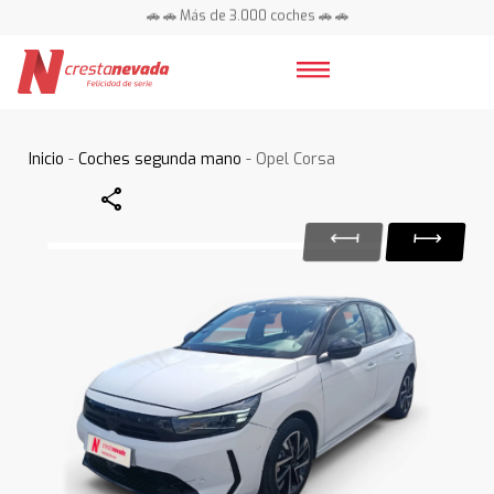
🚗 🚗 Más de 3.000 coches 🚗 🚗
📍 Centros en toda España ⭐
Inicio
-
Coches segunda mano
- Opel Corsa
Share