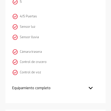
check_circle
5
check_circle
4/5 Puertas
check_circle
Sensor luz
check_circle
Sensor lluvia
check_circle
Cámara trasera
check_circle
Control de crucero
check_circle
Control de voz
Equipamiento completo