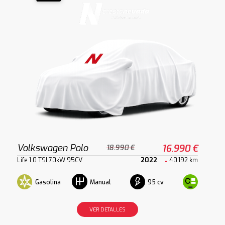
Volkswagen Polo
16.990 €
18.990 €
Life 1.0 TSI 70kW 95CV
2022
40.192 km
Gasolina
95 cv
Manual
VER DETALLES