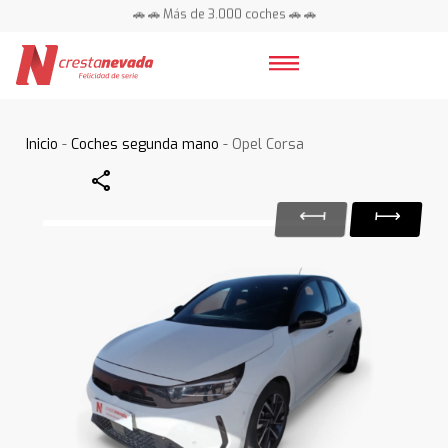
🚗 🚗 Más de 3.000 coches 🚗 🚗
📍 Centros en toda España ⭐
Inicio
-
Coches segunda mano
- Opel Corsa
Share