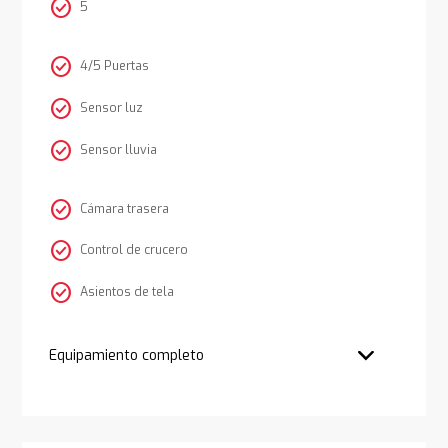
check_circle
5
check_circle
4/5 Puertas
check_circle
Sensor luz
check_circle
Sensor lluvia
check_circle
Cámara trasera
check_circle
Control de crucero
check_circle
Asientos de tela
Equipamiento completo