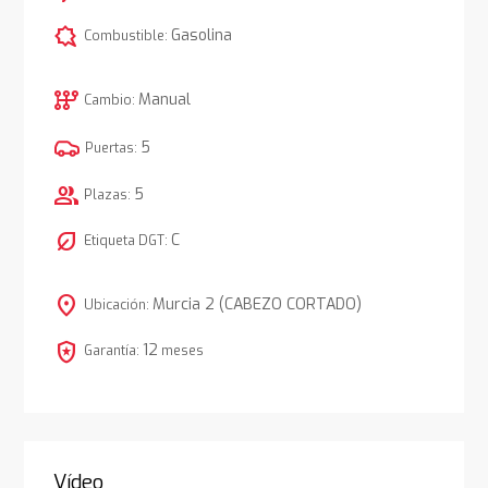
comic_bubble
Gasolina
Combustible:
auto_transmission
Manual
Cambio:
5
Puertas:
group
5
Plazas:
nest_eco_leaf
C
Etiqueta DGT:
location_on
Murcia 2 (CABEZO CORTADO)
Ubicación:
local_police
12
Garantía:
meses
Vídeo