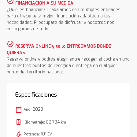
check_circle
FINANCIACIÓN A SU MEDIDA
¿Quieres financiar? Trabajamos con multiples entidades
para ofrecerte la mejor financiación adaptada a tus
necesidades. Preocúpate de disfrutar y nosotros nos
encargamos de todo
check_circle
RESERVA ONLINE y te lo ENTREGAMOS DONDE
QUIERAS
Reserva online y podrás elegir entre recoger el coche en uno
de nuestros puntos de recogida o entrega en cualquier
punto del territorio nacional.
Especificaciones
calendar_today
2023
Año:
62.734
Kilometraje:
km
bolt
101
Potencia:
CV