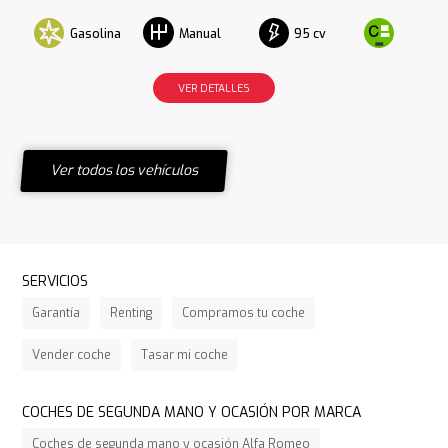
Gasolina
95 cv
Manual
VER DETALLES
Ver todos los vehículos
SERVICIOS
Garantía
Renting
Compramos tu coche
Vender coche
Tasar mi coche
COCHES DE SEGUNDA MANO Y OCASIÓN POR MARCA
Coches de segunda mano y ocasión Alfa Romeo