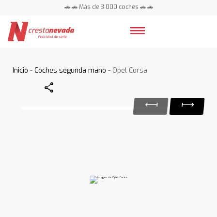
🚗 🚗 Más de 3.000 coches 🚗 🚗
📍 Centros en toda España ⭐
Inicio
-
Coches segunda mano
- Opel Corsa
Share