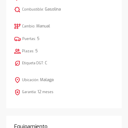
comic_bubble
Gasolina
Combustible:
auto_transmission
Manual
Cambio:
5
Puertas:
group
5
Plazas:
nest_eco_leaf
C
Etiqueta DGT:
location_on
Malaga
Ubicación:
local_police
12
Garantía:
meses
Equipamiento