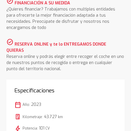
check_circle
FINANCIACIÓN A SU MEDIDA
¿Quieres financiar? Trabajamos con multiples entidades
para ofrecerte la mejor financiación adaptada a tus
necesidades. Preocúpate de disfrutar y nosotros nos
encargamos de todo
check_circle
RESERVA ONLINE y te lo ENTREGAMOS DONDE
QUIERAS
Reserva online y podrás elegir entre recoger el coche en uno
de nuestros puntos de recogida o entrega en cualquier
punto del territorio nacional.
Especificaciones
calendar_today
2023
Año:
43.727
Kilometraje:
km
bolt
101
Potencia:
CV