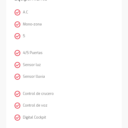
check_circle
A.C
check_circle
Mono-zona
check_circle
5
check_circle
4/5 Puertas
check_circle
Sensor luz
check_circle
Sensor lluvia
check_circle
Control de crucero
check_circle
Control de voz
check_circle
Digital Cockpit