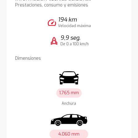
Prestaciones, consumo y emisiones
194 km
speed
Velocidad máxima
9,9 seg.
rocket
De 0 a 100 km/h
Dimensiones
1.765 mm
Anchura
4.060 mm