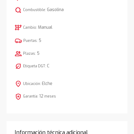
comic_bubble
Gasolina
Combustible:
auto_transmission
Manual
Cambio:
5
Puertas:
group
5
Plazas:
nest_eco_leaf
C
Etiqueta DGT:
location_on
Elche
Ubicación:
local_police
12
Garantía:
meses
Información técnica adicional