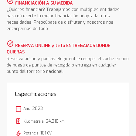
check_circle
FINANCIACIÓN A SU MEDIDA
¿Quieres financiar? Trabajamos con multiples entidades
para ofrecerte la mejor financiación adaptada a tus
necesidades. Preocúpate de disfrutar y nosotros nos
encargamos de todo
check_circle
RESERVA ONLINE y te lo ENTREGAMOS DONDE
QUIERAS
Reserva online y podrás elegir entre recoger el coche en uno
de nuestros puntos de recogida o entrega en cualquier
punto del territorio nacional.
Especificaciones
calendar_today
2023
Año:
64.310
Kilometraje:
km
bolt
101
Potencia:
CV