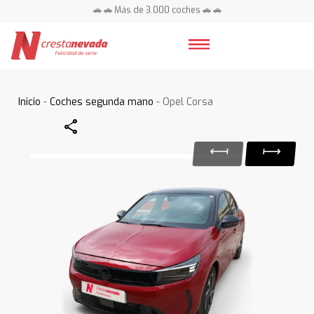
🚗 🚗 Más de 3.000 coches 🚗 🚗
📍 Centros en toda España ⭐
Inicio
-
Coches segunda mano
- Opel Corsa
Share