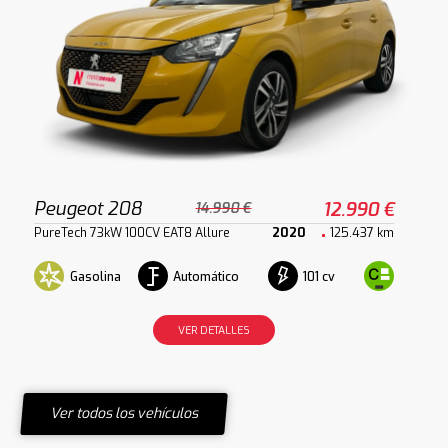
Peugeot 208
12.990 €
14.990 €
PureTech 73kW 100CV EAT8 Allure
2020
125.437 km
Gasolina
Automático
101 cv
VER DETALLES
Ver todos los vehículos