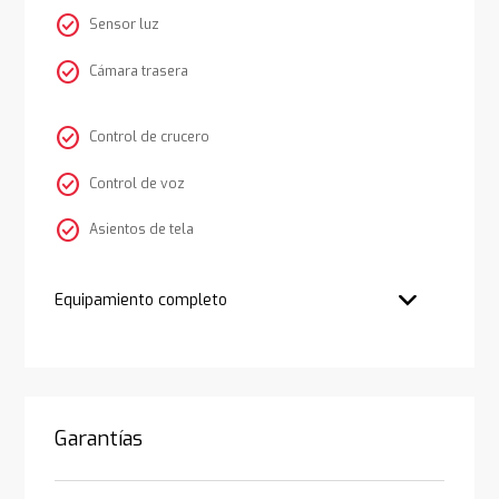
check_circle
Sensor luz
check_circle
Cámara trasera
check_circle
Control de crucero
check_circle
Control de voz
check_circle
Asientos de tela
Equipamiento completo
Garantías