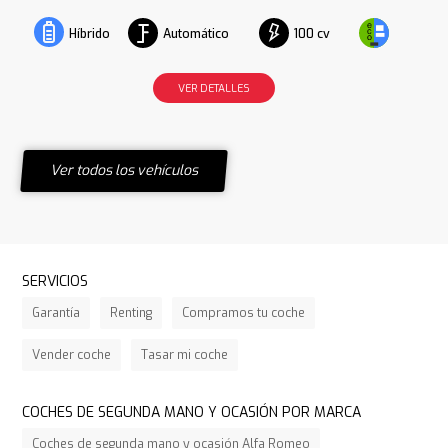
Automático
100 cv
Híbrido
VER DETALLES
Ver todos los vehículos
SERVICIOS
Garantía
Renting
Compramos tu coche
Vender coche
Tasar mi coche
COCHES DE SEGUNDA MANO Y OCASIÓN POR MARCA
Coches de segunda mano y ocasión Alfa Romeo