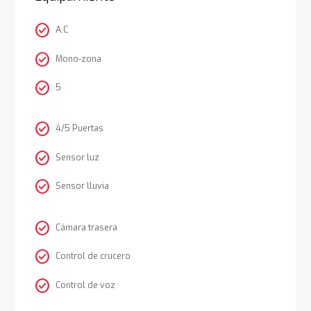
check_circle
A.C
check_circle
Mono-zona
check_circle
5
check_circle
4/5 Puertas
check_circle
Sensor luz
check_circle
Sensor lluvia
check_circle
Cámara trasera
check_circle
Control de crucero
check_circle
Control de voz