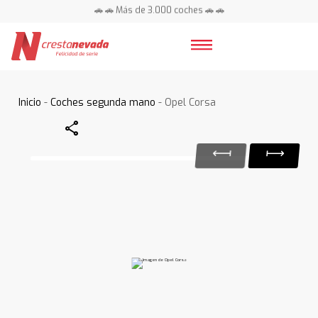
🚗 🚗 Más de 3.000 coches 🚗 🚗
📍 Centros en toda España ⭐
Inicio
-
Coches segunda mano
- Opel Corsa
Share