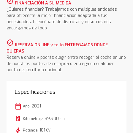
check_circle
FINANCIACIÓN A SU MEDIDA
¿Quieres financiar? Trabajamos con multiples entidades
para ofrecerte la mejor financiación adaptada a tus
necesidades. Preocúpate de disfrutar y nosotros nos
encargamos de todo
check_circle
RESERVA ONLINE y te lo ENTREGAMOS DONDE
QUIERAS
Reserva online y podrás elegir entre recoger el coche en uno
de nuestros puntos de recogida o entrega en cualquier
punto del territorio nacional.
Especificaciones
calendar_today
2021
Año:
89.900
Kilometraje:
km
bolt
101
Potencia:
CV