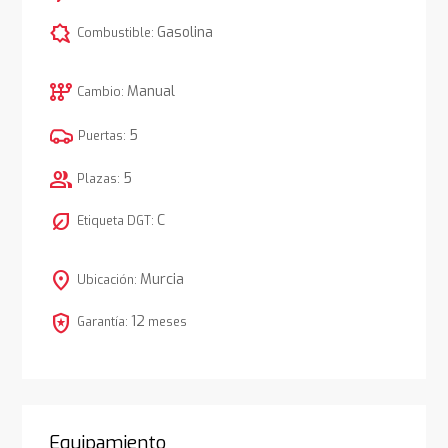
comic_bubble
Gasolina
Combustible:
auto_transmission
Manual
Cambio:
5
Puertas:
group
5
Plazas:
nest_eco_leaf
C
Etiqueta DGT:
location_on
Murcia
Ubicación:
local_police
12
Garantía:
meses
Equipamiento