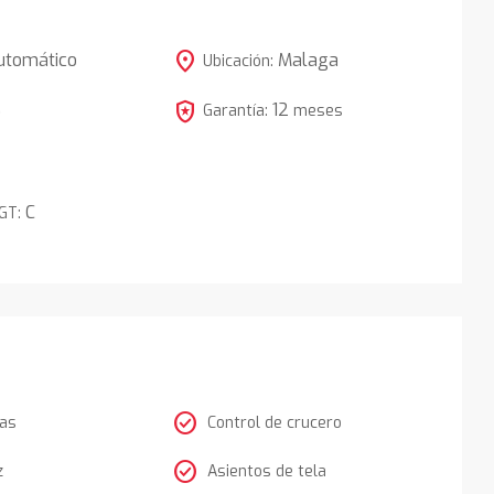
location_on
utomático
Malaga
Ubicación:
local_police
12
5
Garantía:
meses
C
DGT:
check_circle
tas
Control de crucero
check_circle
z
Asientos de tela