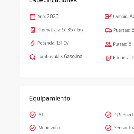
calendar_today
auto_transmission
2023
A
Año:
Cambio:
51.357
Kilometraje:
km
Puertas:
bolt
131
Potencia:
CV
group
5
Plazas:
comic_bubble
Gasolina
Combustible:
nest_eco_leaf
Etiqueta 
Equipamiento
check_circle
check_circle
A.C
4/5 Puer
check_circle
check_circle
Mono-zona
Sensor lu