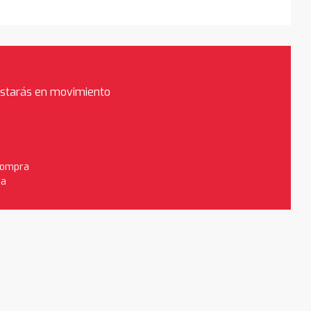
estarás en movimiento
 compra
da