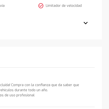
check_circle
via
Limitador de velocidad
ncluida! Compra con la confianza que da saber que
ehículos durante todo un año.
los de uso profesional