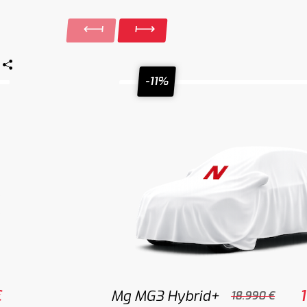
-11%
€
Mg MG3 Hybrid+
18.990 €