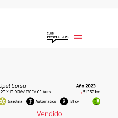
Opel Corsa
Año 2023
1.2T XHT 96kW 130CV GS Auto
51.357 km
Gasolina
Automático
131 cv
Vendido