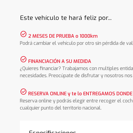
Este vehículo te hará feliz por...
check_circle
2 MESES DE PRUEBA o 1000km
Podrá cambiar el vehículo por otro sin pérdida de val
check_circle
FINANCIACIÓN A SU MEDIDA
¿Quieres financiar? Trabajamos con multiples entida
necesidades. Preocúpate de disfrutar y nosotros n
check_circle
RESERVA ONLINE y te lo ENTREGAMOS DONDE
Reserva online y podrás elegir entre recoger el coc
cualquier punto del territorio nacional.
Especificaciones