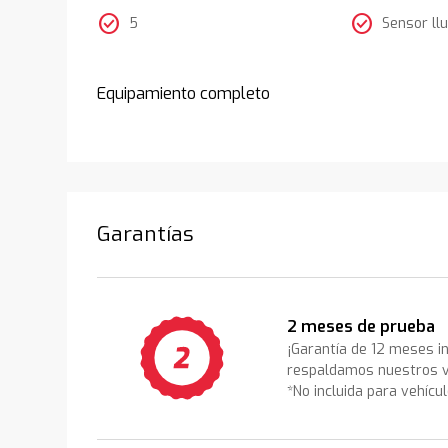
check_circle
check_circle
5
Sensor llu
Equipamiento completo
Garantías
2 meses de prueba
¡Garantía de 12 meses i
respaldamos nuestros v
*No incluida para vehícu