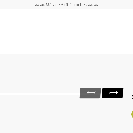
🚗 🚗 Más de 3.000 coches 🚗 🚗
📍 Centros en toda España ⭐