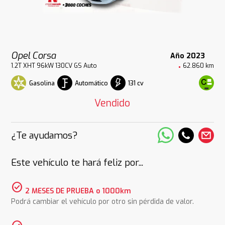
Opel Corsa
Año 2023
1.2T XHT 96kW 130CV GS Auto
62.860 km
Gasolina
Automático
131 cv
Vendido
¿Te ayudamos?
Este vehículo te hará feliz por...
check_circle
2 MESES DE PRUEBA o 1000km
Podrá cambiar el vehículo por otro sin pérdida de valor.