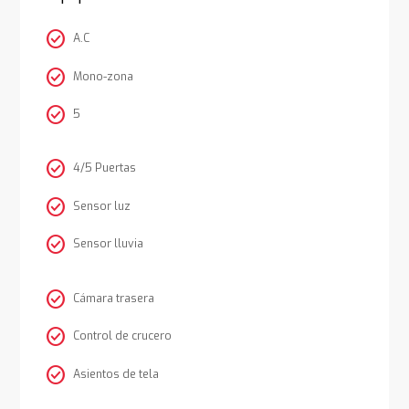
check_circle
A.C
check_circle
Mono-zona
check_circle
5
check_circle
4/5 Puertas
check_circle
Sensor luz
check_circle
Sensor lluvia
check_circle
Cámara trasera
check_circle
Control de crucero
check_circle
Asientos de tela