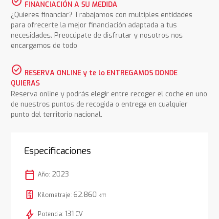
check_circle
FINANCIACIÓN A SU MEDIDA
¿Quieres financiar? Trabajamos con multiples entidades
para ofrecerte la mejor financiación adaptada a tus
necesidades. Preocúpate de disfrutar y nosotros nos
encargamos de todo
check_circle
RESERVA ONLINE y te lo ENTREGAMOS DONDE
QUIERAS
Reserva online y podrás elegir entre recoger el coche en uno
de nuestros puntos de recogida o entrega en cualquier
punto del territorio nacional.
Especificaciones
calendar_today
2023
Año:
62.860
Kilometraje:
km
bolt
131
Potencia:
CV