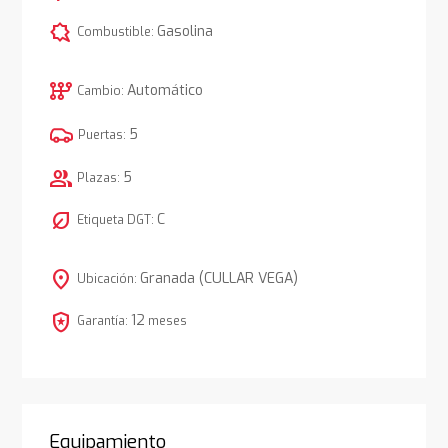
comic_bubble
Gasolina
Combustible:
auto_transmission
Automático
Cambio:
5
Puertas:
group
5
Plazas:
nest_eco_leaf
C
Etiqueta DGT:
location_on
Granada (CULLAR VEGA)
Ubicación:
local_police
12
Garantía:
meses
Equipamiento