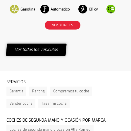
Gasolina
Automático
101 cv
VER DETALLES
Ver todos los vehículos
SERVICIOS
Garantía
Renting
Compramos tu coche
Vender coche
Tasar mi coche
COCHES DE SEGUNDA MANO Y OCASIÓN POR MARCA
Coches de segunda mano y ocasión Alfa Romeo