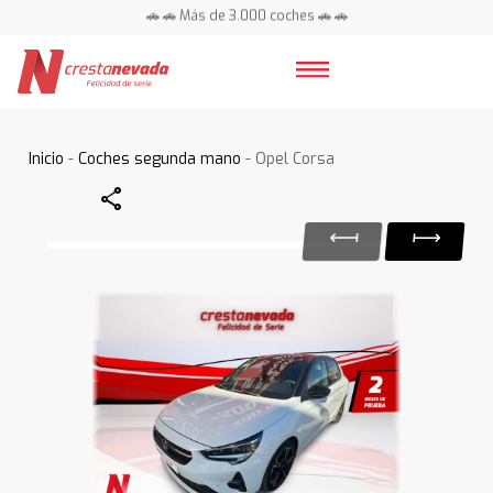
🚗 🚗 Más de 3.000 coches 🚗 🚗
📍 Centros en toda España ⭐
Inicio
-
Coches segunda mano
- Opel Corsa
Share