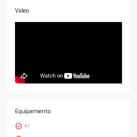
Vídeo
Equipamiento
check_circle
A.C