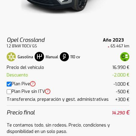
Opel Crossland
Año 2023
1.2 81kW 110CV GS
65.467 km
Gasolina
110 cv
Manual
Precio del vehículo
16.990 €
Descuento
-2.000 €
Plan Pive
?
-1.000 €
Plan Pive sin ITV
?
-500 €
Transferencia, preparación y gest. administrativas
+300 €
Precio final
€
14.290
Te contamos todo, sin rodeos. Precio, condiciones y
disponibilidad en un solo paso.