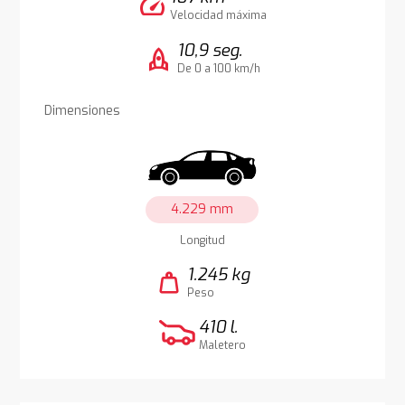
speed
Velocidad máxima
10,9 seg.
rocket
De 0 a 100 km/h
Dimensiones
4.229 mm
Longitud
1.245 kg
weight
Peso
410 l.
Maletero