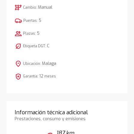
auto_transmission
Manual
Cambio:
5
Puertas:
group
5
Plazas:
nest_eco_leaf
C
Etiqueta DGT:
location_on
Malaga
Ubicación:
local_police
12
Garantía:
meses
Información técnica adicional
Prestaciones, consumo y emisiones
187 km