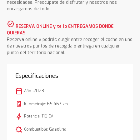
necesidades. Preocúpate de disfrutar y nosotros nos
encargamos de todo
check_circle
RESERVA ONLINE y te lo ENTREGAMOS DONDE
QUIERAS
Reserva online y podrás elegir entre recoger el coche en uno
de nuestros puntos de recogida o entrega en cualquier
punto del territorio nacional.
Especificaciones
calendar_today
2023
Año:
65.467
Kilometraje:
km
bolt
110
Potencia:
CV
comic_bubble
Gasolina
Combustible: