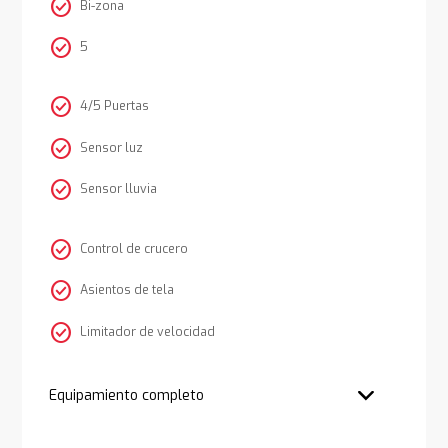
check_circle
Bi-zona
check_circle
5
check_circle
4/5 Puertas
check_circle
Sensor luz
check_circle
Sensor lluvia
check_circle
Control de crucero
check_circle
Asientos de tela
check_circle
Limitador de velocidad
Equipamiento completo