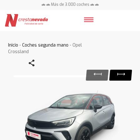
🚗 🚗 Más de 3.000 coches 🚗 🚗
📍 Centros en toda España ⭐
Inicio
-
Coches segunda mano
- Opel
Crossland
Share