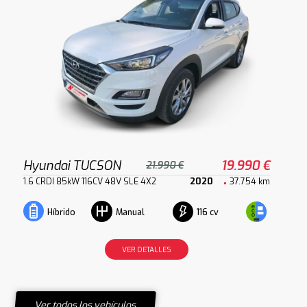
Hyundai TUCSON
19.990 €
21.990 €
1.6 CRDI 85kW 116CV 48V SLE 4X2
2020
37.754 km
116 cv
Híbrido
Manual
VER DETALLES
Ver todos los vehículos