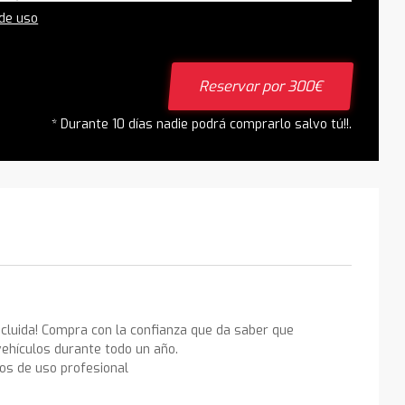
 de uso
Reservar por 300€
* Durante 10 días nadie podrá comprarlo salvo tú!!.
ncluida! Compra con la confianza que da saber que
ehículos durante todo un año.
los de uso profesional