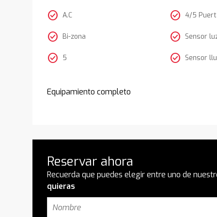
check_circle
check_circle
A.C
4/5 Puer
check_circle
check_circle
Bi-zona
Sensor lu
check_circle
check_circle
5
Sensor llu
Equipamiento completo
Reservar ahora
Recuerda que puedes elegir entre uno de nuestr
quieras