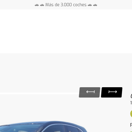
🚗 🚗 Más de 3.000 coches 🚗 🚗
📍 Centros en toda España ⭐