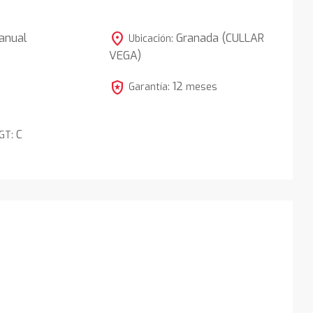
location_on
anual
Granada (CULLAR
Ubicación:
VEGA)
5
local_police
12
Garantía:
meses
C
DGT: