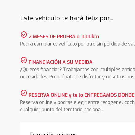
Este vehículo te hará feliz por...
check_circle
2 MESES DE PRUEBA o 1000km
Podrá cambiar el vehículo por otro sin pérdida de val
check_circle
FINANCIACIÓN A SU MEDIDA
¿Quieres financiar? Trabajamos con multiples entida
necesidades. Preocúpate de disfrutar y nosotros n
check_circle
RESERVA ONLINE y te lo ENTREGAMOS DONDE
Reserva online y podrás elegir entre recoger el coc
cualquier punto del territorio nacional.
Especificaciones