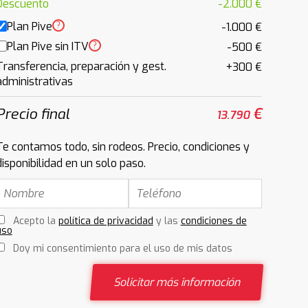
Descuento
-2.000 €
Plan Pive
?
-1.000 €
Plan Pive sin ITV
?
-500 €
Transferencia, preparación y gest.
+300 €
administrativas
Precio final
€
13.790
Te contamos todo, sin rodeos. Precio, condiciones y
disponibilidad en un solo paso.
Acepto la
política de privacidad
y las
condiciones de
uso
Doy mi consentimiento para el uso de mis datos
Solicitar más información