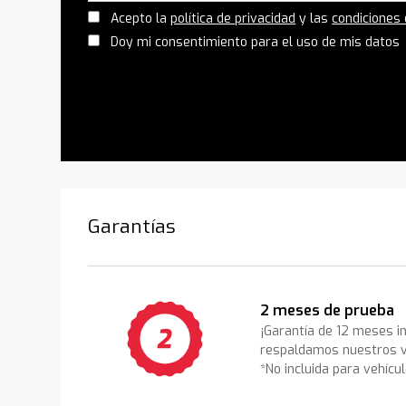
Acepto la
política de privacidad
y las
condiciones
Doy mi consentimiento para el uso de mis datos
Garantías
2 meses de prueba
¡Garantía de 12 meses i
respaldamos nuestros v
*No incluida para vehícu