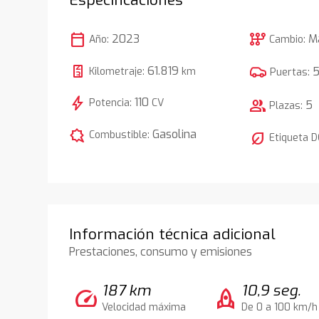
calendar_today
auto_transmission
2023
M
Año:
Cambio:
61.819
Kilometraje:
km
Puertas:
bolt
110
Potencia:
CV
group
5
Plazas:
comic_bubble
Gasolina
Combustible:
nest_eco_leaf
Etiqueta 
Información técnica adicional
Prestaciones, consumo y emisiones
187 km
10,9 seg.
speed
rocket
Velocidad máxima
De 0 a 100 km/h