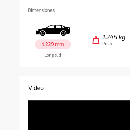
Dimensiones
1.245 kg
weight
4.229 mm
Peso
Longitud
Vídeo