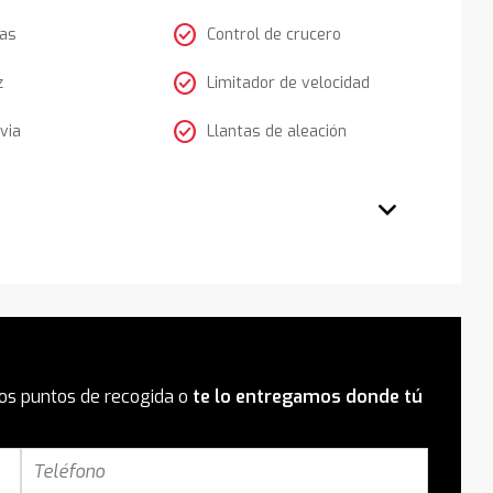
check_circle
tas
Control de crucero
check_circle
z
Limitador de velocidad
check_circle
via
Llantas de aleación
os puntos de recogida o
te lo entregamos donde tú