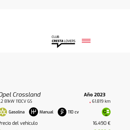
Opel Crossland
Año 2023
1.2 81kW 110CV GS
61.819 km
Gasolina
110 cv
Manual
Precio del vehículo
16.490 €