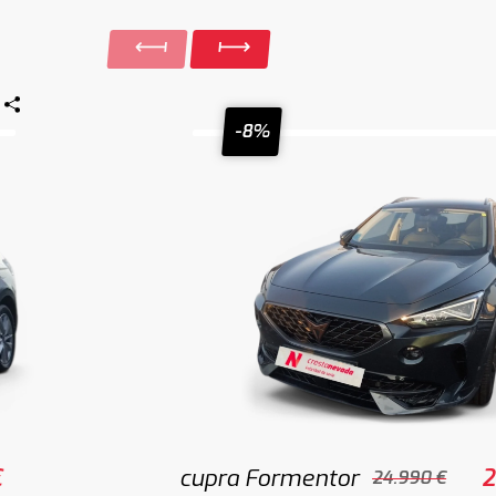
-8%
€
cupra Formentor
2
24.990 €