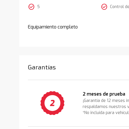
check_circle
check_circle
5
Control d
Equipamiento completo
Garantías
2 meses de prueba
¡Garantía de 12 meses i
respaldamos nuestros v
*No incluida para vehícu