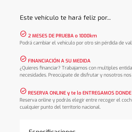
Este vehículo te hará feliz por...
check_circle
2 MESES DE PRUEBA o 1000km
Podrá cambiar el vehículo por otro sin pérdida de val
check_circle
FINANCIACIÓN A SU MEDIDA
¿Quieres financiar? Trabajamos con multiples entida
necesidades. Preocúpate de disfrutar y nosotros n
check_circle
RESERVA ONLINE y te lo ENTREGAMOS DONDE
Reserva online y podrás elegir entre recoger el coc
cualquier punto del territorio nacional.
Especificaciones