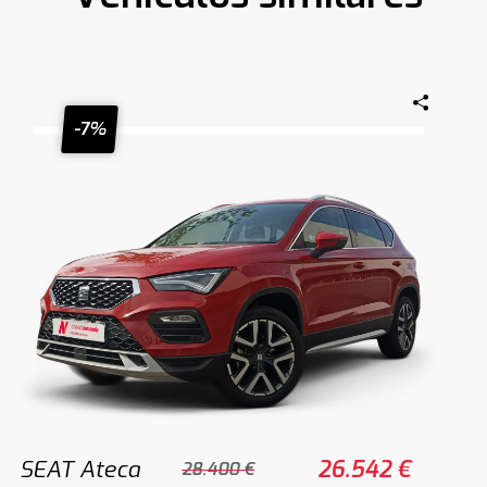
-7%
SEAT Ateca
26.542 €
28.400 €