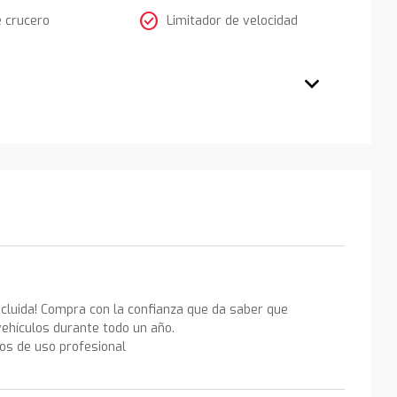
check_circle
e crucero
Limitador de velocidad
ncluida! Compra con la confianza que da saber que
ehículos durante todo un año.
los de uso profesional