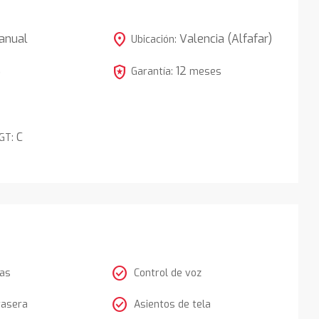
location_on
anual
Valencia (Alfafar)
Ubicación:
local_police
12
5
Garantía:
meses
C
DGT:
check_circle
tas
Control de voz
check_circle
rasera
Asientos de tela