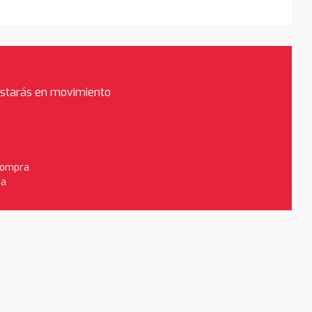
estarás en movimiento
 compra
da