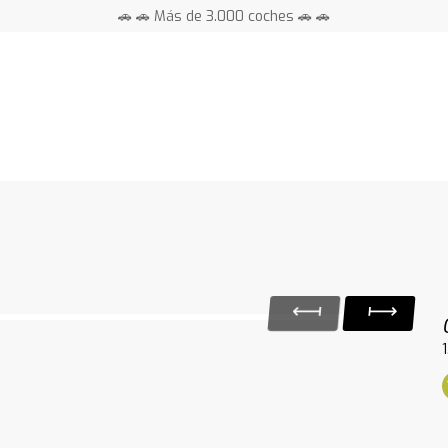
🚗 🚗 Más de 3.000 coches 🚗 🚗
📍 Centros en toda España ⭐