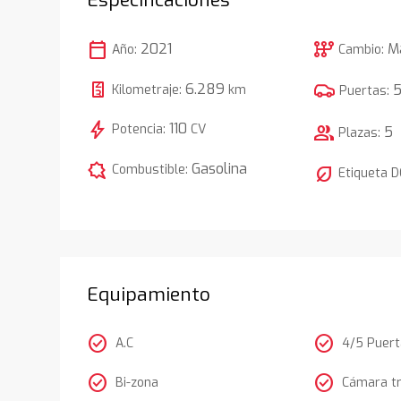
calendar_today
auto_transmission
2021
M
Año:
Cambio:
6.289
Kilometraje:
km
Puertas:
bolt
110
Potencia:
CV
group
5
Plazas:
comic_bubble
Gasolina
Combustible:
nest_eco_leaf
Etiqueta 
Equipamiento
check_circle
check_circle
A.C
4/5 Puer
check_circle
check_circle
Bi-zona
Cámara t