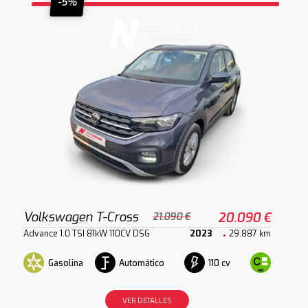
-5%
Volkswagen T-Cross
20.090 €
21.090 €
Advance 1.0 TSI 81kW 110CV DSG
2023
29.887 km
Gasolina
Automático
110 cv
VER DETALLES