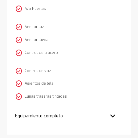
check_circle
4/5 Puertas
check_circle
Sensor luz
check_circle
Sensor lluvia
check_circle
Control de crucero
check_circle
Control de voz
check_circle
Asientos de tela
check_circle
Lunas traseras tintadas
Equipamiento completo