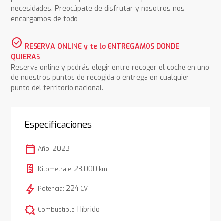
necesidades. Preocúpate de disfrutar y nosotros nos
encargamos de todo
check_circle
RESERVA ONLINE y te lo ENTREGAMOS DONDE
QUIERAS
Reserva online y podrás elegir entre recoger el coche en uno
de nuestros puntos de recogida o entrega en cualquier
punto del territorio nacional.
Especificaciones
calendar_today
2023
Año:
23.000
Kilometraje:
km
bolt
224
Potencia:
CV
comic_bubble
Híbrido
Combustible: