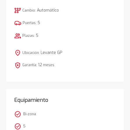
auto_transmission
Automático
Cambio:
5
Puertas:
group
5
Plazas:
location_on
Levante GP
Ubicación:
local_police
12
Garantía:
meses
Equipamiento
check_circle
Bi-zona
check_circle
5