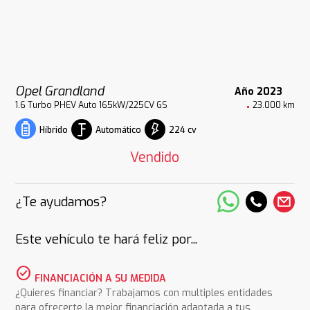
Opel Grandland
Año 2023
1.6 Turbo PHEV Auto 165kW/225CV GS
23.000 km
Automático
224 cv
Híbrido
Vendido
¿Te ayudamos?
Este vehículo te hará feliz por...
check_circle
FINANCIACIÓN A SU MEDIDA
¿Quieres financiar? Trabajamos con multiples entidades
para ofrecerte la mejor financiación adaptada a tus