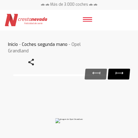
🚗 🚗 Más de 3.000 coches 🚗 🚗
📍 Centros en toda España ⭐
Inicio
-
Coches segunda mano
- Opel
Grandland
Share