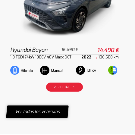
Hyundai Bayon
14.490 €
16.490 €
1.0 TGDI 74kW 100CV 48V Maxx DCT
2022
106.500 km
101 cv
Híbrido
Manual
VER DETALLES
Ver todos los vehículos