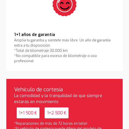
1+1 años de garantía
Amplía tu garantía y siéntete más libre. Un año de garantía
extra a tu disposición.
*Total de kilometraje 30.000 km
*No compatible para exceso de kilometraje o uso
profesional
Vehículo de cortesía
La comodidad y la tranquilidad de que siempre
estarás en movimiento
1+1 500 €
1+2 500 €
*Reparaciones de más de 72 horas en taller
*El vehículo de cortesía puede diferir del modelo de