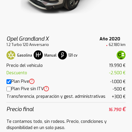
Opel Grandland X
Año 2020
1.2 Turbo 120 Aniversario
62.180 km
Gasolina
131 cv
Manual
Precio del vehículo
19.990 €
Descuento
-2.500 €
Plan Pive
?
-1.000 €
Plan Pive sin ITV
?
-500 €
Transferencia, preparación y gest. administrativas
+300 €
Precio final
€
16.790
Te contamos todo, sin rodeos. Precio, condiciones y
disponibilidad en un solo paso.