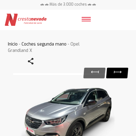
🚗 🚗 Más de 3.000 coches 🚗 🚗
📍 Centros en toda España ⭐
Inicio
-
Coches segunda mano
- Opel
Grandland X
Share