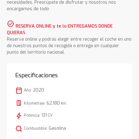
necesidades. Preocúpate de disfrutar y nosotros nos
encargamos de todo
check_circle
RESERVA ONLINE y te lo ENTREGAMOS DONDE
QUIERAS
Reserva online y podrás elegir entre recoger el coche en uno
de nuestros puntos de recogida o entrega en cualquier
punto del territorio nacional.
Especificaciones
calendar_today
2020
Año:
62.180
Kilometraje:
km
bolt
131
Potencia:
CV
comic_bubble
Gasolina
Combustible: