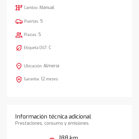
auto_transmission
Manual
Cambio:
5
Puertas:
group
5
Plazas:
nest_eco_leaf
C
Etiqueta DGT:
location_on
Almería
Ubicación:
local_police
12
Garantía:
meses
Información técnica adicional
Prestaciones, consumo y emisiones
188 km