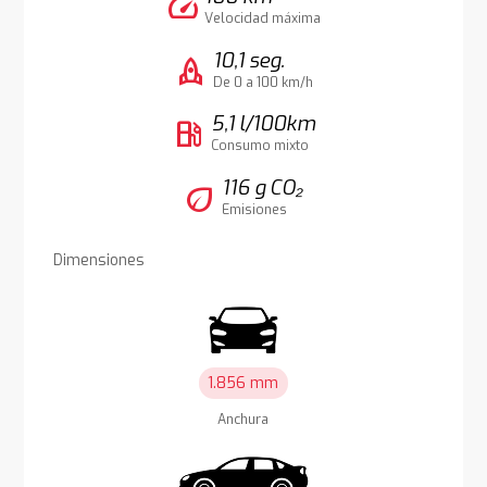
speed
Velocidad máxima
10,1 seg.
rocket
De 0 a 100 km/h
5,1 l/100km
local_gas_station
Consumo mixto
116 g CO₂
eco
Emisiones
Dimensiones
1.856 mm
Anchura