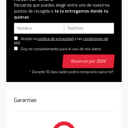
Recuerda que puedes elegir entre uno de nuestros
puntos de recogida o
te lo entregamos donde tú
quieras
Acepto la
política de privacidad
y las
condiciones de
uso
Doy mi consentimiento para el uso de mis datos
Reservar por 300€
* Durante 10 días nadie podrá comprarlo salvo tú!!.
Garantías