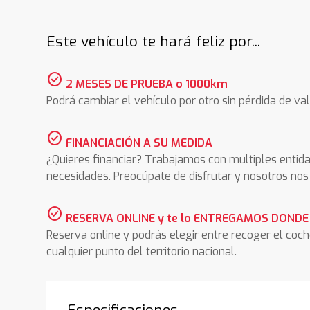
Este vehículo te hará feliz por...
check_circle
2 MESES DE PRUEBA o 1000km
Podrá cambiar el vehículo por otro sin pérdida de val
check_circle
FINANCIACIÓN A SU MEDIDA
¿Quieres financiar? Trabajamos con multiples entida
necesidades. Preocúpate de disfrutar y nosotros n
check_circle
RESERVA ONLINE y te lo ENTREGAMOS DONDE
Reserva online y podrás elegir entre recoger el coc
cualquier punto del territorio nacional.
Especificaciones