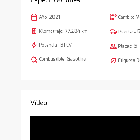
calendar_today
auto_transmission
2021
M
Año:
Cambio:
77.284
Kilometraje:
km
Puertas:
bolt
131
Potencia:
CV
group
5
Plazas:
comic_bubble
Gasolina
Combustible:
nest_eco_leaf
Etiqueta 
Vídeo