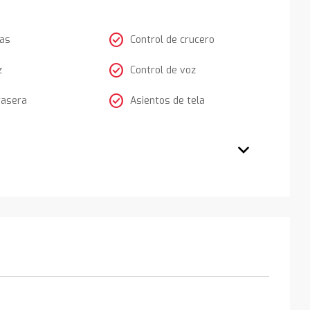
check_circle
tas
Control de crucero
check_circle
z
Control de voz
check_circle
rasera
Asientos de tela