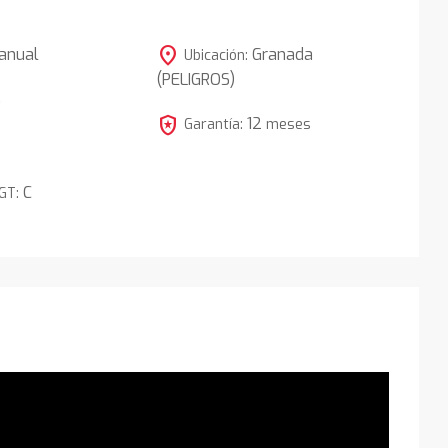
location_on
anual
Granada
Ubicación:
(PELIGROS)
5
local_police
12
Garantía:
meses
C
DGT: