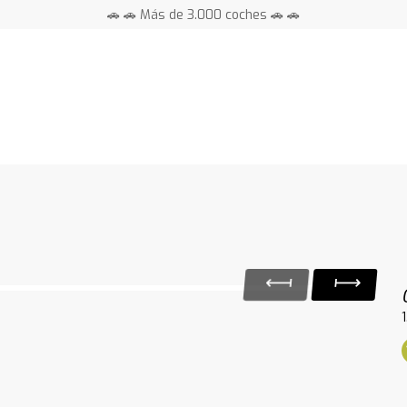
🚗 🚗 Más de 3.000 coches 🚗 🚗
📍 Centros en toda España ⭐