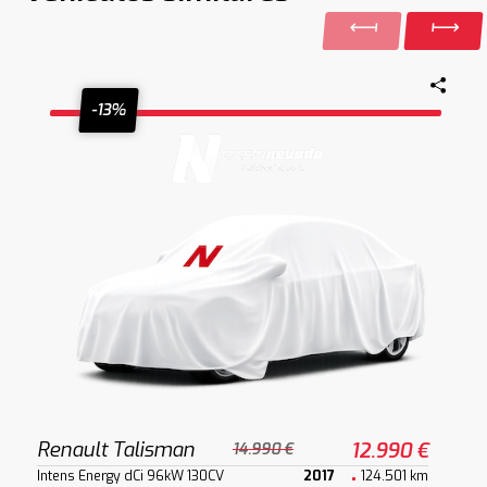
-13%
Renault Talisman
12.990 €
14.990 €
Intens Energy dCi 96kW 130CV
2017
124.501 km