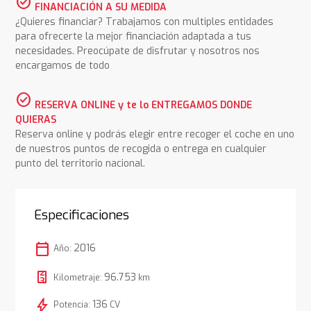
check_circle
FINANCIACIÓN A SU MEDIDA
¿Quieres financiar? Trabajamos con multiples entidades
para ofrecerte la mejor financiación adaptada a tus
necesidades. Preocúpate de disfrutar y nosotros nos
encargamos de todo
check_circle
RESERVA ONLINE y te lo ENTREGAMOS DONDE
QUIERAS
Reserva online y podrás elegir entre recoger el coche en uno
de nuestros puntos de recogida o entrega en cualquier
punto del territorio nacional.
Especificaciones
calendar_today
2016
Año:
96.753
Kilometraje:
km
bolt
136
Potencia:
CV