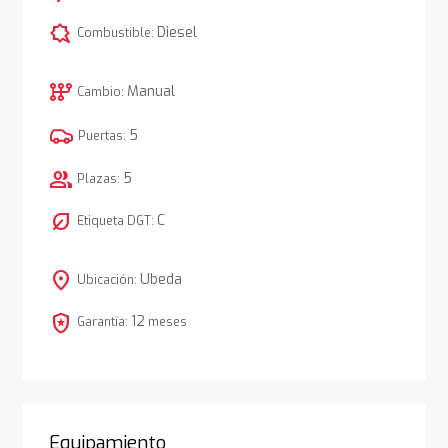
comic_bubble
Diesel
Combustible:
auto_transmission
Manual
Cambio:
5
Puertas:
group
5
Plazas:
nest_eco_leaf
C
Etiqueta DGT:
location_on
Ubeda
Ubicación:
local_police
12
Garantía:
meses
Equipamiento