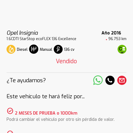
Opel Insignia
Año 2016
1.6CDTI StarStop ecoFLEX 136 Excellence
96.753 km
Diesel
136 cv
Manual
Vendido
¿Te ayudamos?
Este vehículo te hará feliz por...
check_circle
2 MESES DE PRUEBA o 1000km
Podrá cambiar el vehículo por otro sin pérdida de valor.