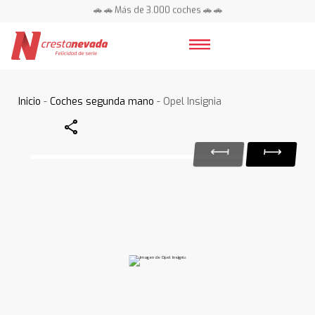
🚗 🚗 Más de 3.000 coches 🚗 🚗
📍 Centros en toda España ⭐
Inicio
-
Coches segunda mano
- Opel Insignia
Share