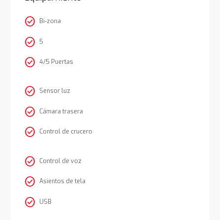
check_circle
Bi-zona
check_circle
5
check_circle
4/5 Puertas
check_circle
Sensor luz
check_circle
Cámara trasera
check_circle
Control de crucero
check_circle
Control de voz
check_circle
Asientos de tela
check_circle
USB