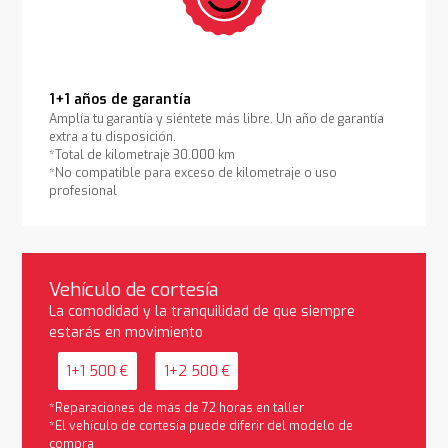
1+1 años de garantía
Amplía tu garantía y siéntete más libre. Un año de garantía
extra a tu disposición.
*Total de kilometraje 30.000 km
*No compatible para exceso de kilometraje o uso
profesional
Vehículo de cortesía
La comodidad y la tranquilidad de que siempre
estarás en movimiento
1+1 500 €
1+2 500 €
*Reparaciones de más de 72 horas en taller
*El vehículo de cortesía puede diferir del modelo de
compra