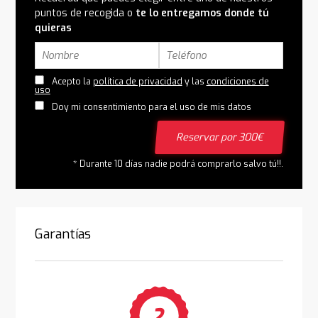
puntos de recogida o
te lo entregamos donde tú
quieras
Acepto la
política de privacidad
y las
condiciones de
uso
Doy mi consentimiento para el uso de mis datos
Reservar por 300€
* Durante 10 días nadie podrá comprarlo salvo tú!!.
Garantías