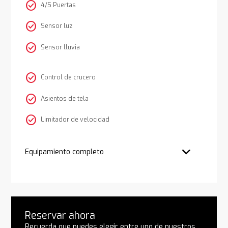
check_circle
4/5 Puertas
check_circle
Sensor luz
check_circle
Sensor lluvia
check_circle
Control de crucero
check_circle
Asientos de tela
check_circle
Limitador de velocidad
Equipamiento completo
Reservar ahora
Recuerda que puedes elegir entre uno de nuestros