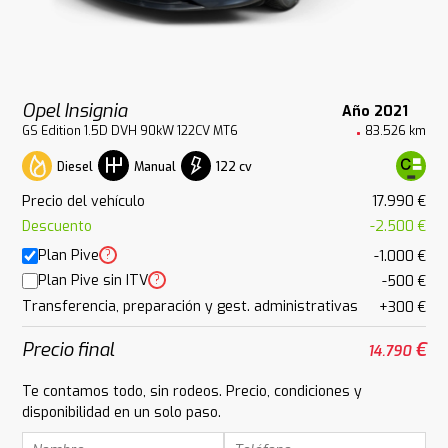
Opel Insignia
Año 2021
GS Edition 1.5D DVH 90kW 122CV MT6
83.526 km
Diesel
122 cv
Manual
Precio del vehículo
17.990 €
Descuento
-2.500 €
Plan Pive
?
-1.000 €
Plan Pive sin ITV
?
-500 €
Transferencia, preparación y gest. administrativas
+300 €
Precio final
€
14.790
Te contamos todo, sin rodeos. Precio, condiciones y
disponibilidad en un solo paso.