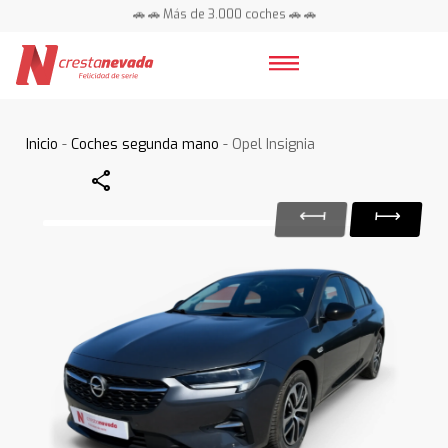
🚗 🚗 Más de 3.000 coches 🚗 🚗
📍 Centros en toda España ⭐
Inicio
-
Coches segunda mano
- Opel Insignia
Share