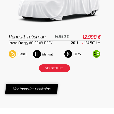
Renault Talisman
12.990 €
14.990 €
Intens Energy dCi 96kW 130CV
2017
124.501 km
Diesel
131 cv
Manual
VER DETALLES
Ver todos los vehículos