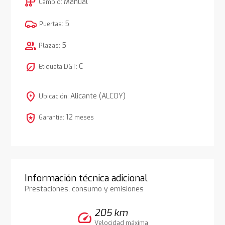
auto_transmission
Manual
Cambio:
5
Puertas:
group
5
Plazas:
nest_eco_leaf
C
Etiqueta DGT:
location_on
Alicante (ALCOY)
Ubicación:
local_police
12
Garantía:
meses
Información técnica adicional
Prestaciones, consumo y emisiones
205 km
speed
Velocidad máxima