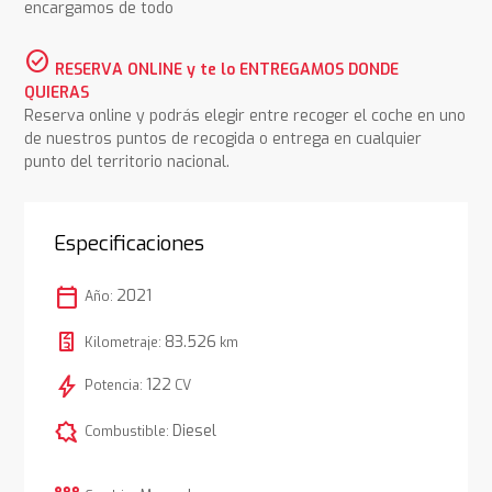
encargamos de todo
check_circle
RESERVA ONLINE y te lo ENTREGAMOS DONDE
QUIERAS
Reserva online y podrás elegir entre recoger el coche en uno
de nuestros puntos de recogida o entrega en cualquier
punto del territorio nacional.
Especificaciones
calendar_today
2021
Año:
83.526
Kilometraje:
km
bolt
122
Potencia:
CV
comic_bubble
Diesel
Combustible: