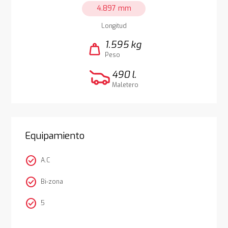
4.897 mm
Longitud
1.595 kg
weight
Peso
490 l.
Maletero
Equipamiento
check_circle
A.C
check_circle
Bi-zona
check_circle
5