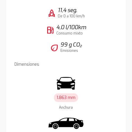
11,4 seg.
rocket
De 0 a 100 km/h
4,0 l/100km
local_gas_station
Consumo mixto
99 g CO₂
eco
Emisiones
Dimensiones
1.863 mm
Anchura