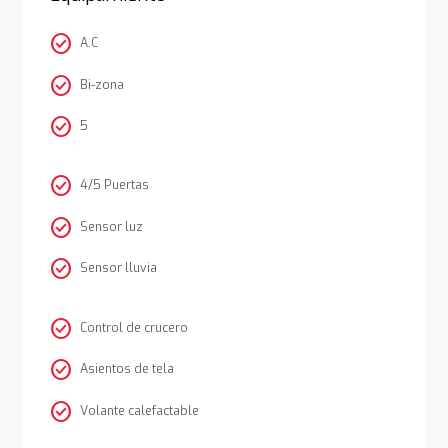
check_circle
A.C
check_circle
Bi-zona
check_circle
5
check_circle
4/5 Puertas
check_circle
Sensor luz
check_circle
Sensor lluvia
check_circle
Control de crucero
check_circle
Asientos de tela
check_circle
Volante calefactable