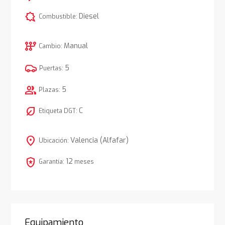
comic_bubble
Diesel
Combustible:
auto_transmission
Manual
Cambio:
5
Puertas:
group
5
Plazas:
nest_eco_leaf
C
Etiqueta DGT:
location_on
Valencia (Alfafar)
Ubicación:
local_police
12
Garantía:
meses
Equipamiento