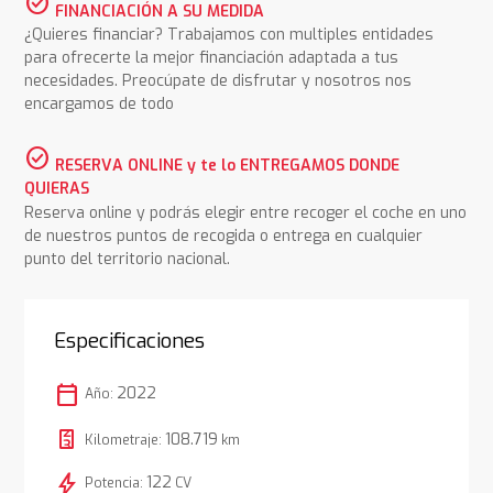
check_circle
FINANCIACIÓN A SU MEDIDA
¿Quieres financiar? Trabajamos con multiples entidades
para ofrecerte la mejor financiación adaptada a tus
necesidades. Preocúpate de disfrutar y nosotros nos
encargamos de todo
check_circle
RESERVA ONLINE y te lo ENTREGAMOS DONDE
QUIERAS
Reserva online y podrás elegir entre recoger el coche en uno
de nuestros puntos de recogida o entrega en cualquier
punto del territorio nacional.
Especificaciones
calendar_today
2022
Año:
108.719
Kilometraje:
km
bolt
122
Potencia:
CV