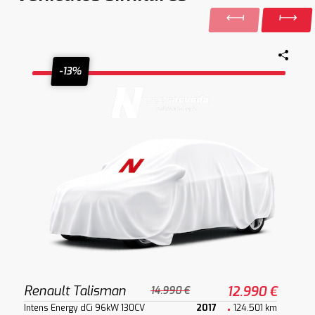
-13%
Renault Talisman
12.990 €
14.990 €
Intens Energy dCi 96kW 130CV
2017
124.501 km