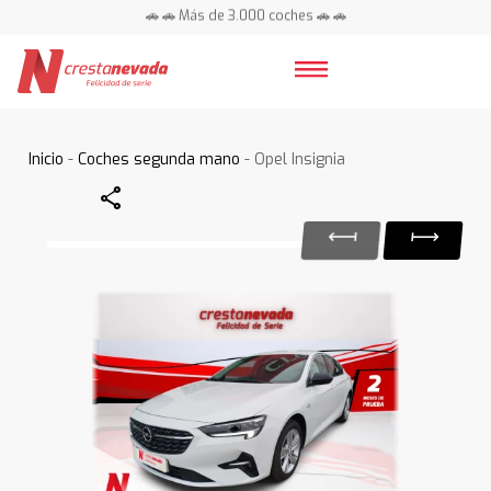
🚗 🚗 Más de 3.000 coches 🚗 🚗
📍 Centros en toda España ⭐
Inicio
-
Coches segunda mano
- Opel Insignia
Share