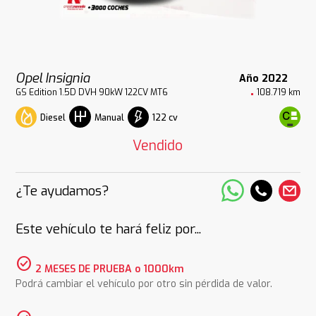
Opel Insignia
Año 2022
GS Edition 1.5D DVH 90kW 122CV MT6
108.719 km
Diesel
122 cv
Manual
Vendido
¿Te ayudamos?
Este vehículo te hará feliz por...
check_circle
2 MESES DE PRUEBA o 1000km
Podrá cambiar el vehículo por otro sin pérdida de valor.