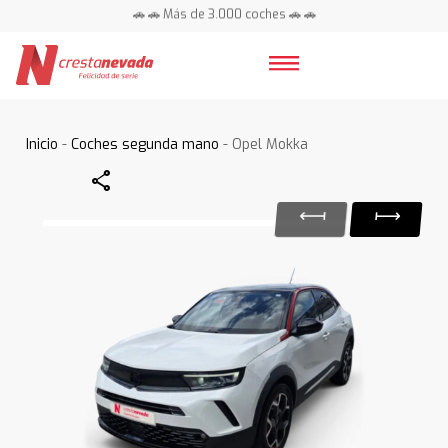
🚗 🚗 Más de 3.000 coches 🚗 🚗
📍 Centros en toda España ⭐
Inicio
-
Coches segunda mano
- Opel Mokka
Share