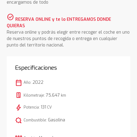
encargamos de todo
check_circle
RESERVA ONLINE y te lo ENTREGAMOS DONDE
QUIERAS
Reserva online y podrás elegir entre recoger el coche en uno
de nuestros puntos de recogida o entrega en cualquier
punto del territorio nacional.
Especificaciones
calendar_today
2022
Año:
75.647
Kilometraje:
km
bolt
131
Potencia:
CV
comic_bubble
Gasolina
Combustible: