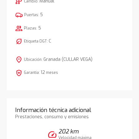
auto_transmission
Manual
Cambio:
5
Puertas:
group
5
Plazas:
nest_eco_leaf
C
Etiqueta DGT:
location_on
Granada (CULLAR VEGA)
Ubicación:
local_police
12
Garantía:
meses
Información técnica adicional
Prestaciones, consumo y emisiones
202 km
speed
Velocidad máxima