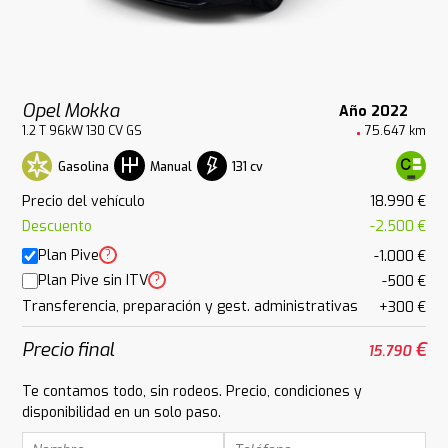
Opel Mokka
Año 2022
1.2 T 96kW 130 CV GS
75.647 km
Gasolina
131 cv
Manual
Precio del vehículo
18.990 €
Descuento
-2.500 €
Plan Pive
?
-1.000 €
Plan Pive sin ITV
?
-500 €
Transferencia, preparación y gest. administrativas
+300 €
Precio final
€
15.790
Te contamos todo, sin rodeos. Precio, condiciones y
disponibilidad en un solo paso.