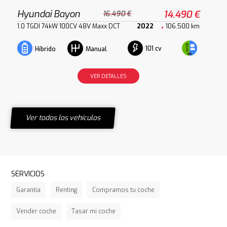
Hyundai Bayon
14.490 €
16.490 €
1.0 TGDI 74kW 100CV 48V Maxx DCT
2022
106.500 km
101 cv
Híbrido
Manual
VER DETALLES
Ver todos los vehículos
SERVICIOS
Garantía
Renting
Compramos tu coche
Vender coche
Tasar mi coche