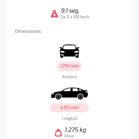
9,1 seg.
rocket
De 0 a 100 km/h
Dimensiones
1.791 mm
Anchura
4.151 mm
Longitud
1.275 kg
weight
Peso