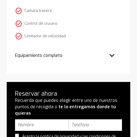
check_circle
Cámara trasera
check_circle
Control de crucero
check_circle
Limitador de velocidad
Equipamiento completo
Reservar ahora
Recuerda que puedes elegir entre uno de nuestros
puntos de recogida o
te lo entregamos donde tú
quieras
Acepto la
política de privacidad
y las
condiciones de