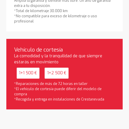
Amplía tu garantía y siéntete más libre. Un año de garantía
extra a tu disposición.
*Total de kilometraje 30.000 km
*No compatible para exceso de kilometraje o uso
profesional
Vehículo de cortesía
La comodidad y la tranquilidad de que siempre
estarás en movimiento
1+1 500 €
1+2 500 €
*Reparaciones de más de 72 horas en taller
*El vehículo de cortesía puede diferir del modelo de
compra
*Recogida y entrega en instalaciones de Crestanevada