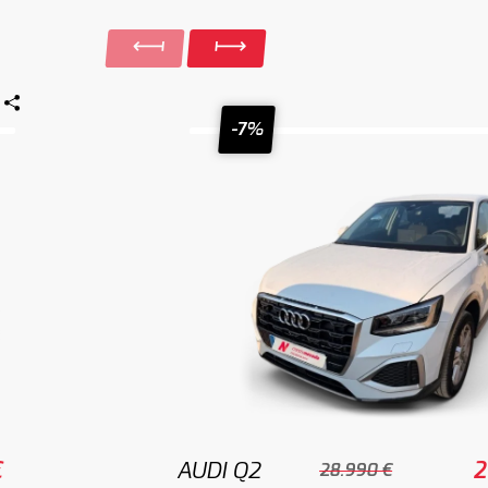
-7%
€
AUDI Q2
2
28.990 €