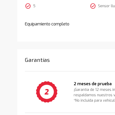
check_circle
check_circle
5
Sensor llu
Equipamiento completo
Garantías
2 meses de prueba
¡Garantía de 12 meses i
respaldamos nuestros v
*No incluida para vehícu