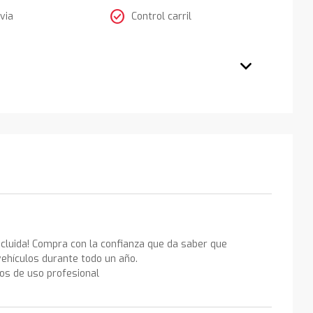
check_circle
via
Control carril
ncluida! Compra con la confianza que da saber que
ehículos durante todo un año.
los de uso profesional