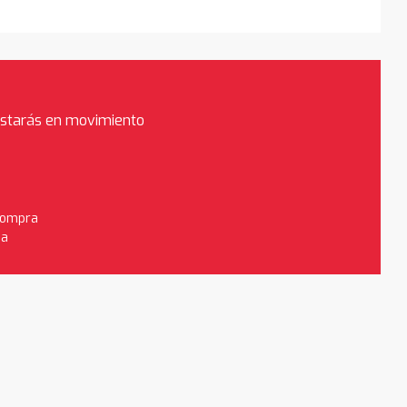
estarás en movimiento
 compra
da