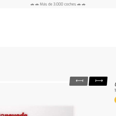
🚗 🚗 Más de 3.000 coches 🚗 🚗
📍 Centros en toda España ⭐
1