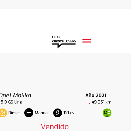
Opel Mokka
Año 2021
.5 D GS Line
49.051 km
Diesel
110 cv
Manual
Vendido