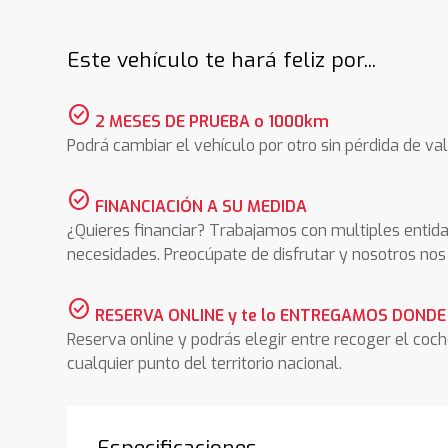
Este vehículo te hará feliz por...
check_circle
2 MESES DE PRUEBA o 1000km
Podrá cambiar el vehículo por otro sin pérdida de val
check_circle
FINANCIACIÓN A SU MEDIDA
¿Quieres financiar? Trabajamos con multiples entida
necesidades. Preocúpate de disfrutar y nosotros n
check_circle
RESERVA ONLINE y te lo ENTREGAMOS DONDE
Reserva online y podrás elegir entre recoger el coc
cualquier punto del territorio nacional.
Especificaciones