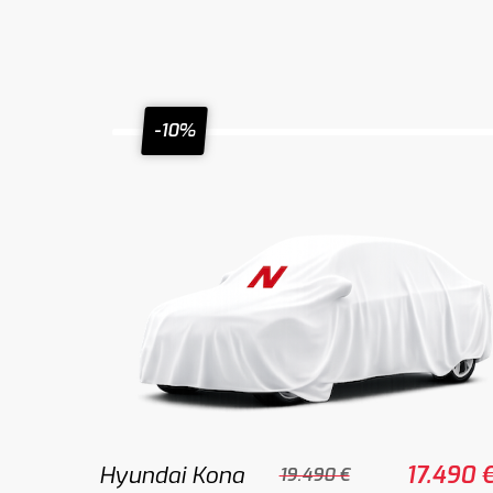
-10%
Hyundai Kona
17.490 
19.490 €