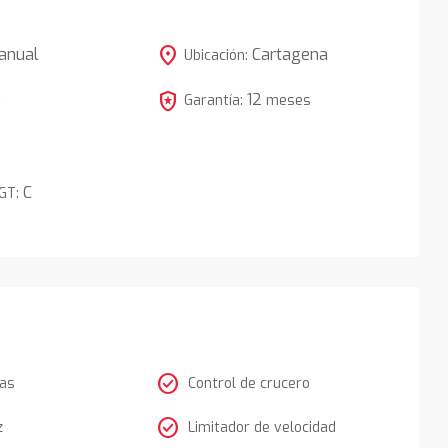
location_on
anual
Cartagena
Ubicación:
local_police
12
5
Garantía:
meses
C
DGT:
check_circle
tas
Control de crucero
check_circle
z
Limitador de velocidad