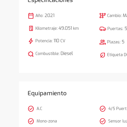
calendar_today
auto_transmission
2021
M
Año:
Cambio:
49.051
Kilometraje:
km
Puertas:
bolt
110
Potencia:
CV
group
5
Plazas:
comic_bubble
Diesel
Combustible:
nest_eco_leaf
Etiqueta 
Equipamiento
check_circle
check_circle
A.C
4/5 Puer
check_circle
check_circle
Mono-zona
Sensor lu