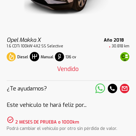
Opel Mokka X
Año 2018
1.6 CDTi 100kW 4X2 SS Selective
30.818 km
Diesel
136 cv
Manual
Vendido
¿Te ayudamos?
Este vehículo te hará feliz por...
check_circle
2 MESES DE PRUEBA o 1000km
Podrá cambiar el vehículo por otro sin pérdida de valor.