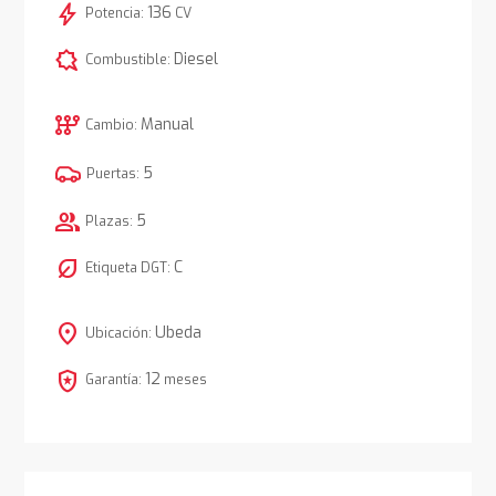
bolt
136
Potencia:
CV
comic_bubble
Diesel
Combustible:
auto_transmission
Manual
Cambio:
5
Puertas:
group
5
Plazas:
nest_eco_leaf
C
Etiqueta DGT:
location_on
Ubeda
Ubicación:
local_police
12
Garantía:
meses