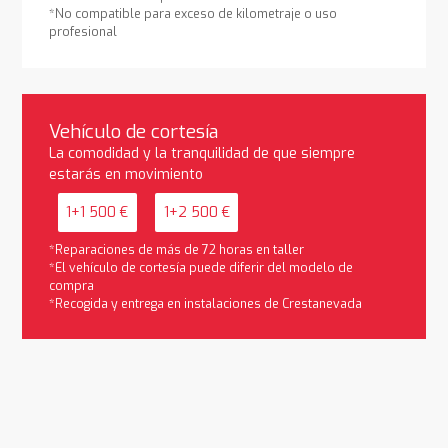
*No compatible para exceso de kilometraje o uso
profesional
Vehículo de cortesía
La comodidad y la tranquilidad de que siempre
estarás en movimiento
1+1 500 €
1+2 500 €
*Reparaciones de más de 72 horas en taller
*El vehículo de cortesía puede diferir del modelo de
compra
*Recogida y entrega en instalaciones de Crestanevada