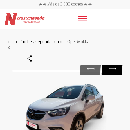
🚗 🚗 Más de 3.000 coches 🚗 🚗
📍 Centros en toda España ⭐
Inicio
-
Coches segunda mano
- Opel Mokka
X
Share