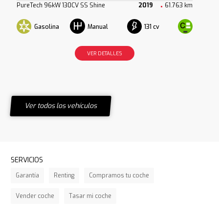
PureTech 96kW 130CV SS Shine
2019
61.763 km
Gasolina
131 cv
Manual
VER DETALLES
Ver todos los vehículos
SERVICIOS
Garantía
Renting
Compramos tu coche
Vender coche
Tasar mi coche