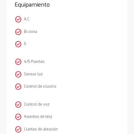
Equipamiento
check_circle
A.C
check_circle
Bi-zona
check_circle
5
check_circle
4/5 Puertas
check_circle
Sensor luz
check_circle
Control de crucero
check_circle
Control de voz
check_circle
Asientos de tela
check_circle
Llantas de aleación