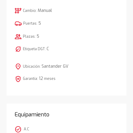
auto_transmission
Manual
Cambio:
5
Puertas:
group
5
Plazas:
nest_eco_leaf
C
Etiqueta DGT:
location_on
Santander GV
Ubicación:
local_police
12
Garantía:
meses
Equipamiento
check_circle
A.C