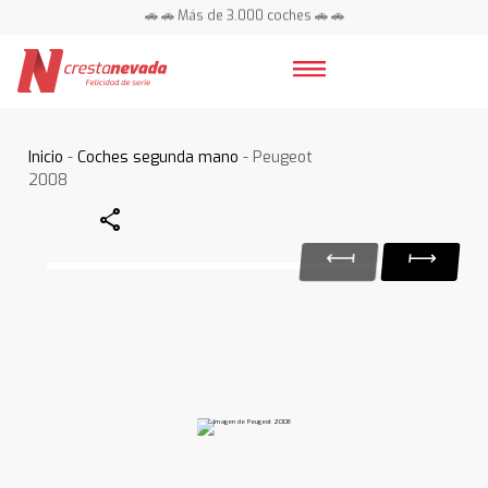
🚗 🚗 Más de 3.000 coches 🚗 🚗
📍 Centros en toda España ⭐
Inicio
-
Coches segunda mano
- Peugeot
2008
Share