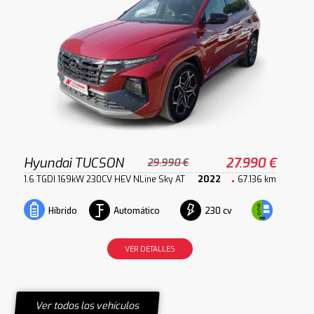
Hyundai TUCSON
27.990 €
29.990 €
1.6 TGDI 169kW 230CV HEV NLine Sky AT
2022
67.136 km
Automático
230 cv
Híbrido
VER DETALLES
Ver todos los vehículos