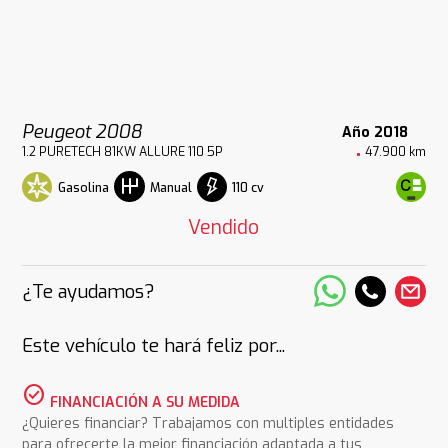
Peugeot 2008
Año 2018
1.2 PURETECH 81KW ALLURE 110 5P
47.900 km
Gasolina
110 cv
Manual
Vendido
¿Te ayudamos?
Este vehículo te hará feliz por...
check_circle
FINANCIACIÓN A SU MEDIDA
¿Quieres financiar? Trabajamos con multiples entidades
para ofrecerte la mejor financiación adaptada a tus