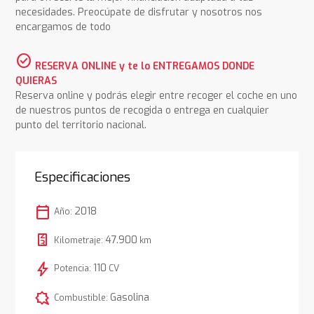
necesidades. Preocúpate de disfrutar y nosotros nos
encargamos de todo
check_circle
RESERVA ONLINE y te lo ENTREGAMOS DONDE
QUIERAS
Reserva online y podrás elegir entre recoger el coche en uno
de nuestros puntos de recogida o entrega en cualquier
punto del territorio nacional.
Especificaciones
calendar_today
2018
Año:
47.900
Kilometraje:
km
bolt
110
Potencia:
CV
comic_bubble
Gasolina
Combustible: