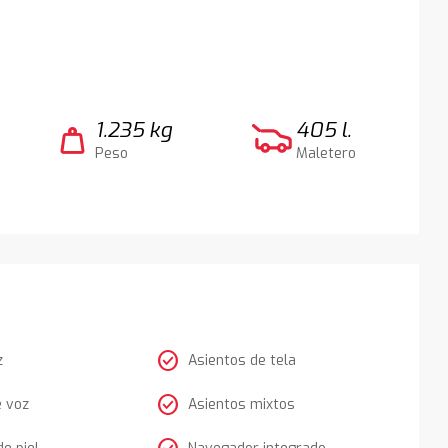
1.235 kg
405 l.
weight
Peso
Maletero
check_circle
z
Asientos de tela
check_circle
e voz
Asientos mixtos
de piel
Navegador integrado