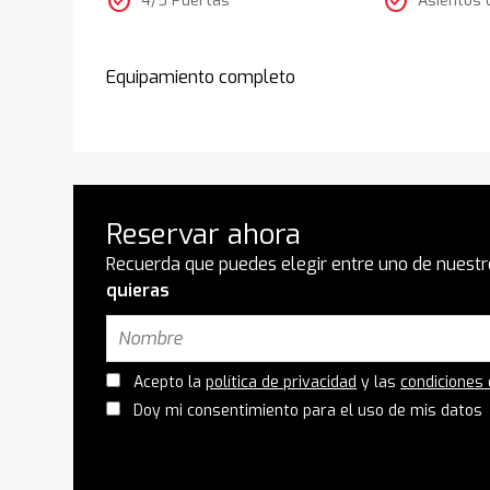
check_circle
check_circle
Equipamiento completo
Reservar ahora
Recuerda que puedes elegir entre uno de nuestr
quieras
Acepto la
política de privacidad
y las
condiciones
Doy mi consentimiento para el uso de mis datos