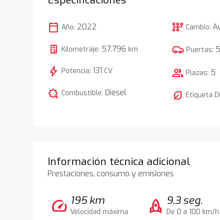
calendar_today
auto_transmission
2022
A
Año:
Cambio:
57.796
Kilometraje:
km
Puertas:
bolt
131
Potencia:
CV
group
5
Plazas:
comic_bubble
Diesel
Combustible:
nest_eco_leaf
Etiqueta 
Información técnica adicional
Prestaciones, consumo y emisiones
195 km
9,3 seg.
speed
rocket
Velocidad máxima
De 0 a 100 km/h