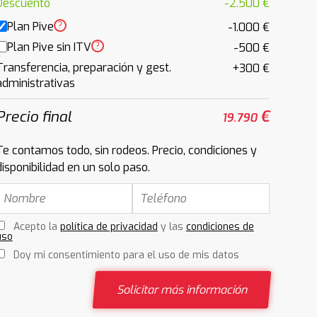
Descuento
-2.500 €
Plan Pive
?
-1.000 €
Plan Pive sin ITV
?
-500 €
Transferencia, preparación y gest.
+300 €
administrativas
Precio final
€
19.790
Te contamos todo, sin rodeos. Precio, condiciones y
disponibilidad en un solo paso.
Acepto la
política de privacidad
y las
condiciones de
uso
Doy mi consentimiento para el uso de mis datos
Solicitar más información