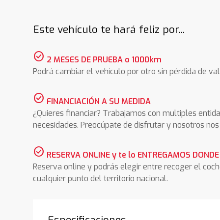
Este vehículo te hará feliz por...
check_circle
2 MESES DE PRUEBA o 1000km
Podrá cambiar el vehículo por otro sin pérdida de val
check_circle
FINANCIACIÓN A SU MEDIDA
¿Quieres financiar? Trabajamos con multiples entida
necesidades. Preocúpate de disfrutar y nosotros n
check_circle
RESERVA ONLINE y te lo ENTREGAMOS DONDE
Reserva online y podrás elegir entre recoger el coc
cualquier punto del territorio nacional.
Especificaciones