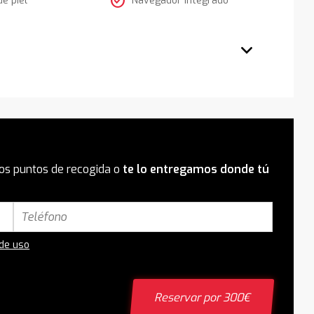
check_circle
os puntos de recogida o
te lo entregamos donde tú
 de uso
Reservar por 300€