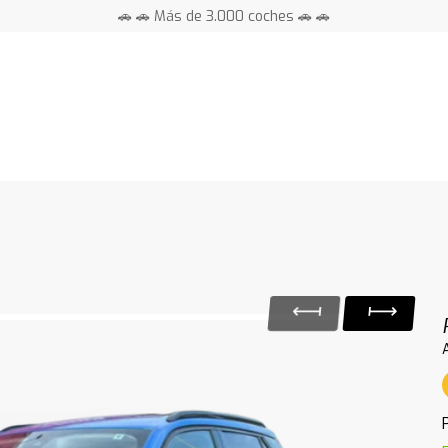
🚗 🚗 Más de 3.000 coches 🚗 🚗
📍 Centros en toda España ⭐