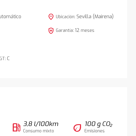
location_on
utomático
Sevilla (Mairena)
Ubicación:
local_police
12
5
Garantía:
meses
C
DGT:
3,8 l/100km
100 g CO₂
local_gas_station
eco
Consumo mixto
Emisiones