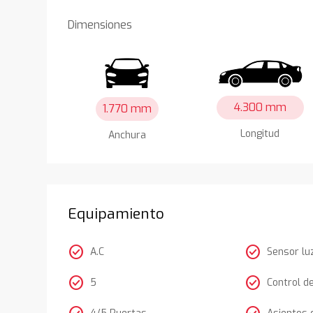
Dimensiones
4.300 mm
1.770 mm
Longitud
Anchura
Equipamiento
check_circle
check_circle
A.C
Sensor lu
check_circle
check_circle
5
Control d
4/5 Puertas
Asientos 