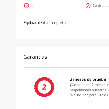
check_circle
check_circle
5
Control d
Equipamiento completo
Garantías
2 meses de prueba
¡Garantía de 12 meses i
respaldamos nuestros v
*No incluida para vehícu