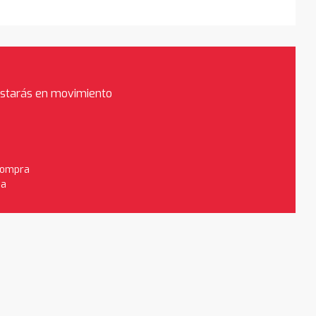
estarás en movimiento
 compra
da