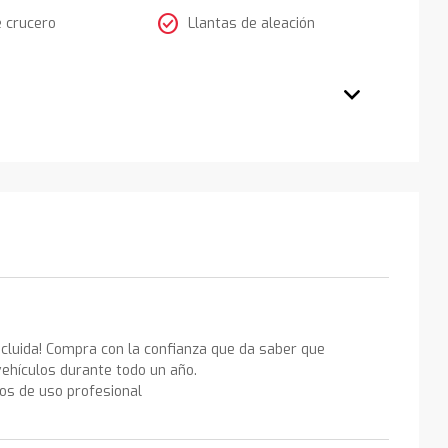
check_circle
e crucero
Llantas de aleación
ncluida! Compra con la confianza que da saber que
ehículos durante todo un año.
los de uso profesional