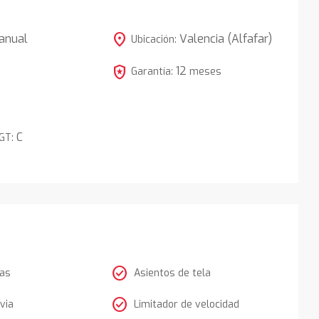
location_on
anual
Valencia (Alfafar)
Ubicación:
local_police
12
5
Garantía:
meses
C
DGT:
check_circle
tas
Asientos de tela
check_circle
via
Limitador de velocidad