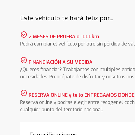
Este vehículo te hará feliz por...
check_circle
2 MESES DE PRUEBA o 1000km
Podrá cambiar el vehículo por otro sin pérdida de val
check_circle
FINANCIACIÓN A SU MEDIDA
¿Quieres financiar? Trabajamos con multiples entida
necesidades. Preocúpate de disfrutar y nosotros n
check_circle
RESERVA ONLINE y te lo ENTREGAMOS DONDE
Reserva online y podrás elegir entre recoger el coc
cualquier punto del territorio nacional.
Especificaciones