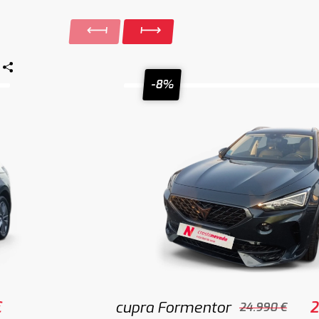
-8%
€
cupra Formentor
2
24.990 €