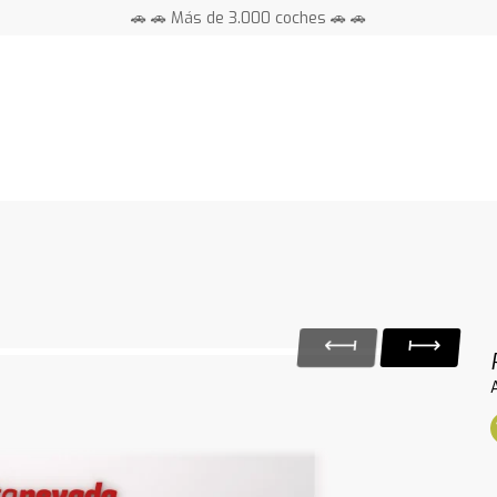
🚗 🚗 Más de 3.000 coches 🚗 🚗
📍 Centros en toda España ⭐