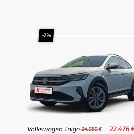
-7%
Volkswagen Taigo
22.476 
24.050 €