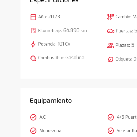
calendar_today
auto_transmission
2023
M
Año:
Cambio:
64.890
Kilometraje:
km
Puertas:
bolt
101
Potencia:
CV
group
5
Plazas:
comic_bubble
Gasolina
Combustible:
nest_eco_leaf
Etiqueta 
Equipamiento
check_circle
check_circle
A.C
4/5 Puer
check_circle
check_circle
Mono-zona
Sensor llu