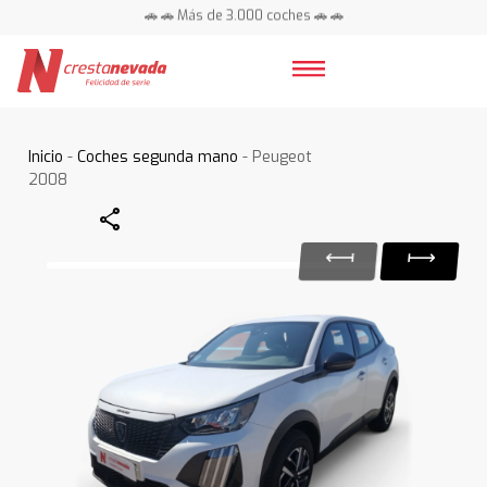
🚗 🚗 Más de 3.000 coches 🚗 🚗
📍 Centros en toda España ⭐
Inicio
-
Coches segunda mano
- Peugeot
2008
Share