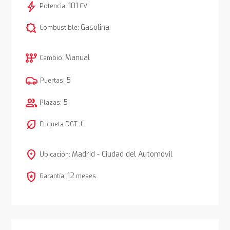
bolt
101
Potencia:
CV
comic_bubble
Gasolina
Combustible:
auto_transmission
Manual
Cambio:
5
Puertas:
group
5
Plazas:
nest_eco_leaf
C
Etiqueta DGT:
location_on
Madrid - Ciudad del Automóvil
Ubicación:
local_police
12
Garantía:
meses