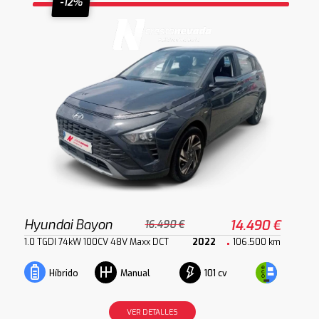
-12%
Hyundai Bayon
14.490 €
16.490 €
1.0 TGDI 74kW 100CV 48V Maxx DCT
2022
106.500 km
101 cv
Híbrido
Manual
VER DETALLES