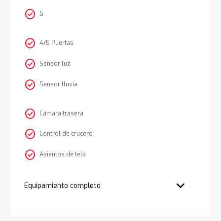
check_circle
5
check_circle
4/5 Puertas
check_circle
Sensor luz
check_circle
Sensor lluvia
check_circle
Cámara trasera
check_circle
Control de crucero
check_circle
Asientos de tela
Equipamiento completo