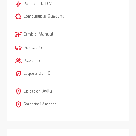
bolt
101
Potencia:
CV
comic_bubble
Gasolina
Combustible:
auto_transmission
Manual
Cambio:
5
Puertas:
group
5
Plazas:
nest_eco_leaf
C
Etiqueta DGT:
location_on
Avila
Ubicación:
local_police
12
Garantía:
meses