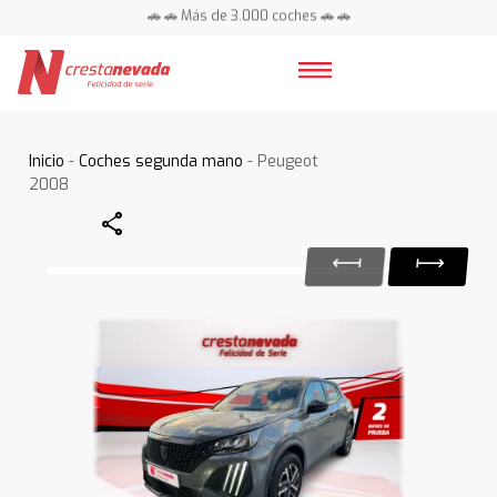
🚗 🚗 Más de 3.000 coches 🚗 🚗
📍 Centros en toda España ⭐
Inicio
-
Coches segunda mano
- Peugeot
2008
Share