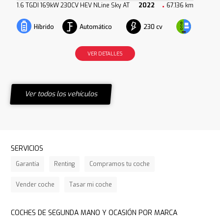
1.6 TGDI 169kW 230CV HEV NLine Sky AT
2022
67.136 km
Automático
230 cv
Híbrido
VER DETALLES
Ver todos los vehículos
SERVICIOS
Garantía
Renting
Compramos tu coche
Vender coche
Tasar mi coche
COCHES DE SEGUNDA MANO Y OCASIÓN POR MARCA