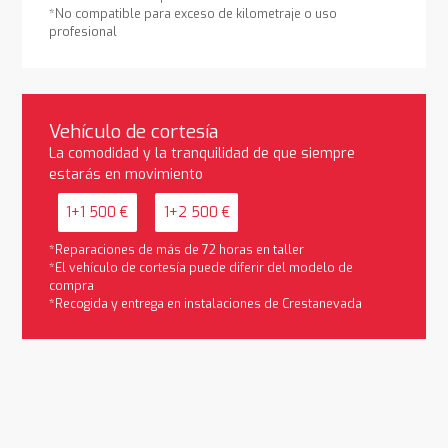
*No compatible para exceso de kilometraje o uso
profesional
Vehículo de cortesía
La comodidad y la tranquilidad de que siempre
estarás en movimiento
1+1 500 €
1+2 500 €
*Reparaciones de más de 72 horas en taller
*El vehículo de cortesía puede diferir del modelo de
compra
*Recogida y entrega en instalaciones de Crestanevada