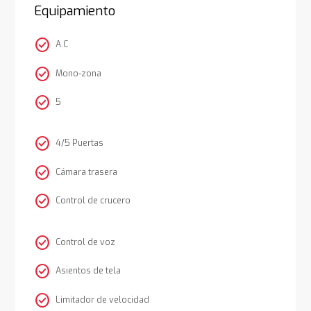
Equipamiento
check_circle
A.C
check_circle
Mono-zona
check_circle
5
check_circle
4/5 Puertas
check_circle
Cámara trasera
check_circle
Control de crucero
check_circle
Control de voz
check_circle
Asientos de tela
check_circle
Limitador de velocidad