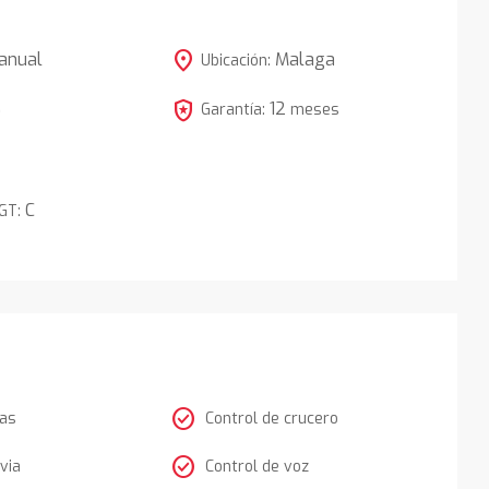
location_on
anual
Malaga
Ubicación:
local_police
12
5
Garantía:
meses
C
DGT:
check_circle
tas
Control de crucero
check_circle
via
Control de voz