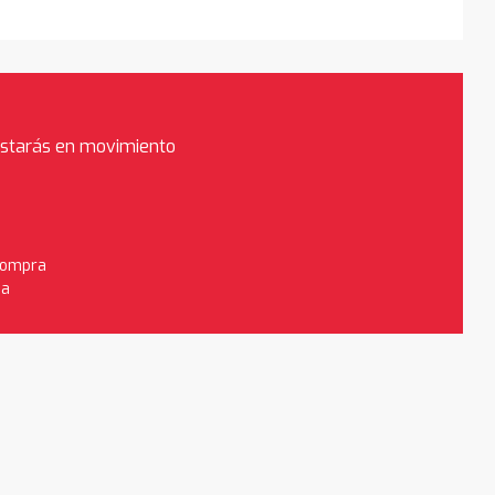
estarás en movimiento
 compra
da