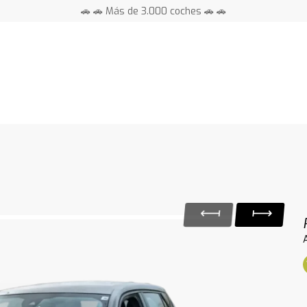
🚗 🚗 Más de 3.000 coches 🚗 🚗
📍 Centros en toda España ⭐