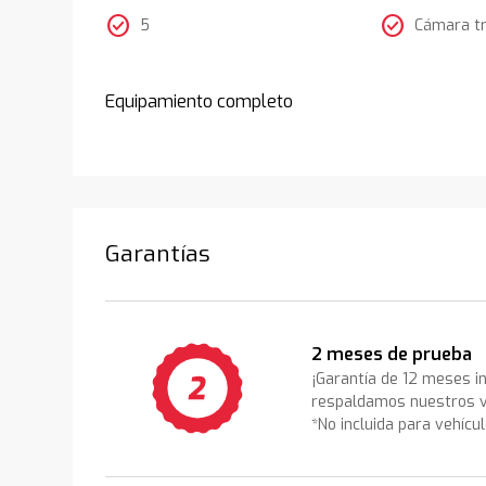
check_circle
check_circle
5
Cámara t
Equipamiento completo
Garantías
2 meses de prueba
¡Garantía de 12 meses i
respaldamos nuestros v
*No incluida para vehícu