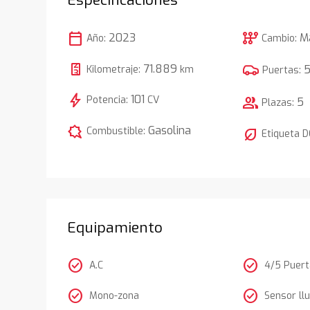
calendar_today
auto_transmission
2023
M
Año:
Cambio:
71.889
Kilometraje:
km
Puertas:
bolt
101
Potencia:
CV
group
5
Plazas:
comic_bubble
Gasolina
Combustible:
nest_eco_leaf
Etiqueta 
Equipamiento
check_circle
check_circle
A.C
4/5 Puer
check_circle
check_circle
Mono-zona
Sensor llu