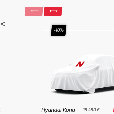
-10%
€
Hyundai Kona
19.490 €