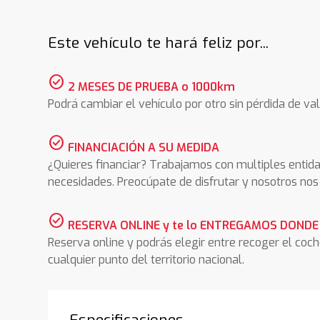
Este vehículo te hará feliz por...
check_circle
2 MESES DE PRUEBA o 1000km
Podrá cambiar el vehículo por otro sin pérdida de val
check_circle
FINANCIACIÓN A SU MEDIDA
¿Quieres financiar? Trabajamos con multiples entida
necesidades. Preocúpate de disfrutar y nosotros n
check_circle
RESERVA ONLINE y te lo ENTREGAMOS DONDE
Reserva online y podrás elegir entre recoger el coc
cualquier punto del territorio nacional.
Especificaciones