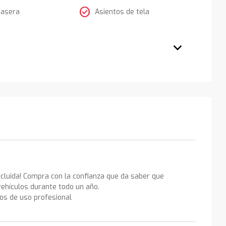
check_circle
rasera
Asientos de tela
ncluida! Compra con la confianza que da saber que
ehículos durante todo un año.
los de uso profesional